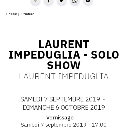
CONTACT
Dessin
Peinture
CGU
CGV
LAURENT
IMPEDUGLIA - SOLO
SUIVEZ-NOUS
SHOW
INSTAGRAM
LAURENT IMPEDUGLIA
FACEBOOK
TWITTER
SAMEDI 7 SEPTEMBRE 2019
-
PINTEREST
DATES
DIMANCHE 6 OCTOBRE 2019
Vernissage
:
Vernissage
Samedi 7 septembre 2019 - 17:00
: