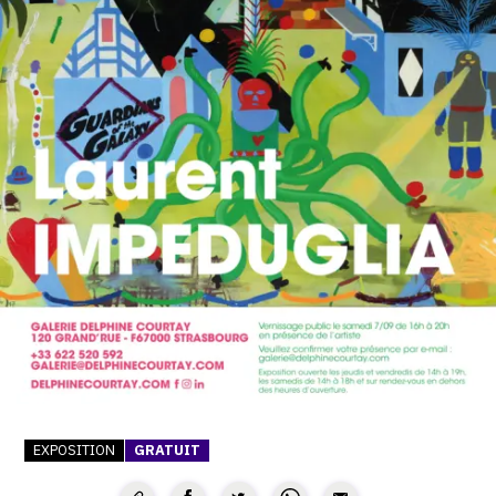
SERVICES
CRÉER SON CATALOGUE RAISONNÉ
ABONNEMENTS DÉDIÉS AUX GALERISTES
CRÉER SON SITE ARTISTE
CRÉER SON CATALOGUE D'EXPO
PUBLIER SES EXPOSITIONS
DEVENIR CONTRIBUTEUR
À PROPOS
L'ÉQUIPE OAM
EXPOSITION
GRATUIT
À PROPOS D'OAM