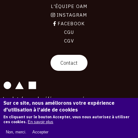
L'ÉQUIPE OAM
INSTAGRAM
FACEBOOK
CGU
CGV
contact
Contact
La plateforme de référence pour créer,
Sur ce site, nous améliorons votre expérience
conserver et promouvoir l'Histoire de l'Art.
d'utilisation à l'aide de cookies
Des catalogues raisonnés aux archives
d'expositions.
En cliquant sur le bouton Accepter, vous nous autorisez à utiliser
ces cookies.
En savoir plus
43 254 œuvres d'art — 7 587 expositions
Non, merci.
Accepter
Copyright © OAM 2026. Tous droits réservés.