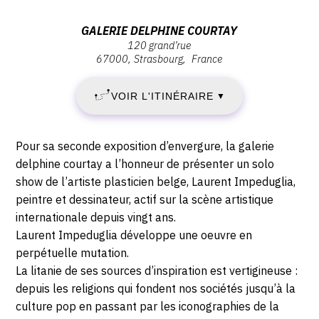
SAMEDI
Vernissage
Samedi
Adresse
GALERIE DELPHINE COURTAY
7
7
120 grand’rue
:
septembre
67000
Strasbourg
France
galerie
SEPTEMBRE
2019
delphine
-
VOIR L'ITINÉRAIRE
2019
▼
courtay,
17:00
120
-
Grand’Rue,
Description,
Pour sa seconde exposition d’envergure, la galerie
67000
DIMANCHE
horaires...
delphine courtay a l’honneur de présenter un solo
Strasbourg
show de l’artiste plasticien belge, Laurent Impeduglia,
6
peintre et dessinateur, actif sur la scène artistique
internationale depuis vingt ans.
OCTOBRE
Laurent Impeduglia développe une oeuvre en
2019
perpétuelle mutation.
La litanie de ses sources d’inspiration est vertigineuse :
depuis les religions qui fondent nos sociétés jusqu’à la
culture pop en passant par les iconographies de la