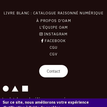
LIVRE BLANC : CATALOGUE RAISONNÉ NUMÉRIQUE
À PROPOS D'OAM
L'ÉQUIPE OAM
INSTAGRAM
FACEBOOK
CGU
CGV
contact
Contact
La plateforme de référence pour créer,
Sur ce site, nous améliorons votre expérience
conserver et promouvoir l'Histoire de l'Art.