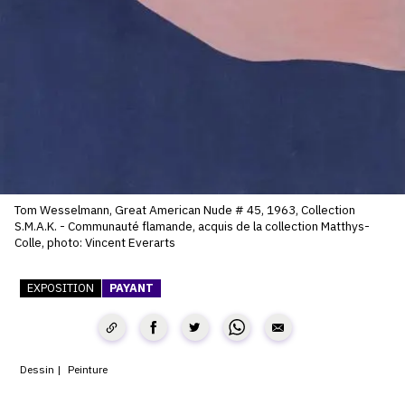
SERVICES
CRÉER SON CATALOGUE RAISONNÉ
ABONNEMENTS DÉDIÉS AUX GALERISTES
CRÉER SON SITE ARTISTE
CRÉER SON CATALOGUE D'EXPO
PUBLIER SES EXPOSITIONS
Tom Wesselmann, Great American Nude # 45, 1963, Collection
S.M.A.K. - Communauté flamande, acquis de la collection Matthys-
DEVENIR CONTRIBUTEUR
Colle, photo: Vincent Everarts
EXPOSITION
PAYANT
À PROPOS
L'ÉQUIPE OAM
Dessin
Peinture
À PROPOS D'OAM