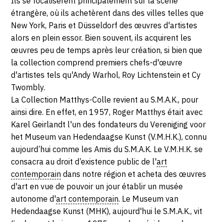
Ils se focalisèrent principalement sur la scène
étrangère, où ils achetèrent dans des villes telles que
New York, Paris et Düsseldorf des œuvres d'artistes
alors en plein essor. Bien souvent, ils acquirent les
œuvres peu de temps après leur création, si bien que
la collection comprend premiers chefs-d'œuvre
d'artistes tels qu'Andy Warhol, Roy Lichtenstein et Cy
Twombly.
La Collection Matthys-Colle revient au S.M.A.K., pour
ainsi dire. En effet, en 1957, Roger Matthys était avec
Karel Geirlandt l'un des fondateurs du Vereniging voor
het Museum van Hedendaagse Kunst (V.M.H.K.), connu
aujourd’hui comme les Amis du S.M.A.K. Le V.M.H.K. se
consacra au droit d’existence public de l'
art
contemporain
dans notre région et acheta des œuvres
d'art en vue de pouvoir un jour établir un musée
autonome d'
art contemporain
. Le Museum van
Hedendaagse Kunst (MHK), aujourd'hui le S.M.A.K., vit