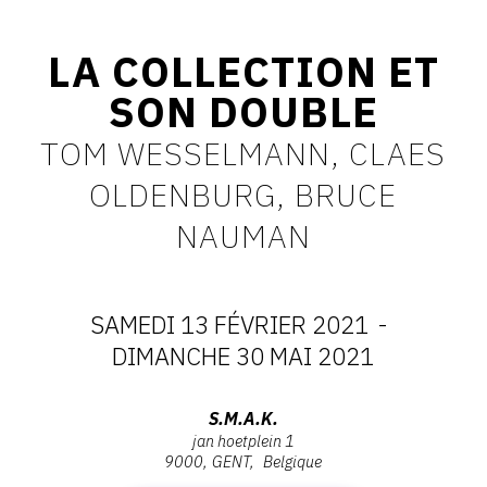
CONTACT
LA COLLECTION ET
CGU
SON DOUBLE
CGV
TOM WESSELMANN, CLAES
OLDENBURG, BRUCE
SUIVEZ-NOUS
NAUMAN
INSTAGRAM
FACEBOOK
SAMEDI 13 FÉVRIER 2021
-
TWITTER
DATES
DIMANCHE 30 MAI 2021
PINTEREST
:
Adresse
S.M.A.K.
jan hoetplein 1
SAMEDI
:
9000
GENT
Belgique
S.M.A.K.,