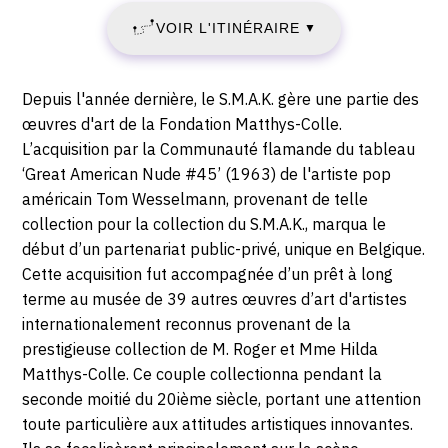
13
jan
VOIR L'ITINÉRAIRE
▼
hoetplein
FÉVRIER
1,
9000
2021
Description,
Depuis l'année dernière, le S.M.A.K. gère une partie des
GENT
horaires...
œuvres d'art de la Fondation Matthys-Colle.
-
L’acquisition par la Communauté flamande du tableau
‘Great American Nude #45’ (1963) de l'artiste pop
DIMANCHE
américain Tom Wesselmann, provenant de telle
30
collection pour la collection du S.M.A.K., marqua le
début d’un partenariat public-privé, unique en Belgique.
MAI
Cette acquisition fut accompagnée d’un prêt à long
terme au musée de 39 autres œuvres d’art d'artistes
2021
internationalement reconnus provenant de la
prestigieuse collection de M. Roger et Mme Hilda
Matthys-Colle. Ce couple collectionna pendant la
seconde moitié du 20ième siècle, portant une attention
toute particulière aux attitudes artistiques innovantes.