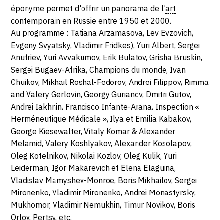
-
Paris
éponyme permet d'offrir un panorama de l'
art
contemporain
en Russie entre 1950 et 2000.
LUNDI
Au programme : Tatiana Arzamasova, Lev Evzovich,
27
Evgeny Svyatsky, Vladimir Fridkes), Yuri Albert, Sergei
Anufriev, Yuri Avvakumov, Erik Bulatov, Grisha Bruskin,
MARS
Sergei Bugaev-Afrika, Champions du monde, Ivan
Chuikov, Mikhail Roshal-Fedorov, Andrei Filippov, Rimma
2017
and Valery Gerlovin, Georgy Gurianov, Dmitri Gutov,
Andrei Iakhnin, Francisco Infante-Arana, Inspection «
Herméneutique Médicale », Ilya et Emilia Kabakov,
George Kiesewalter, Vitaly Komar & Alexander
Melamid, Valery Koshlyakov, Alexander Kosolapov,
Oleg Kotelnikov, Nikolai Kozlov, Oleg Kulik, Yuri
Leiderman, Igor Makarevich et Elena Elaguina,
Vladislav Mamyshev-Monroe, Boris Mikhailov, Sergei
Mironenko, Vladimir Mironenko, Andrei Monastyrsky,
Mukhomor, Vladimir Nemukhin, Timur Novikov, Boris
Orlov, Pertsy, etc.