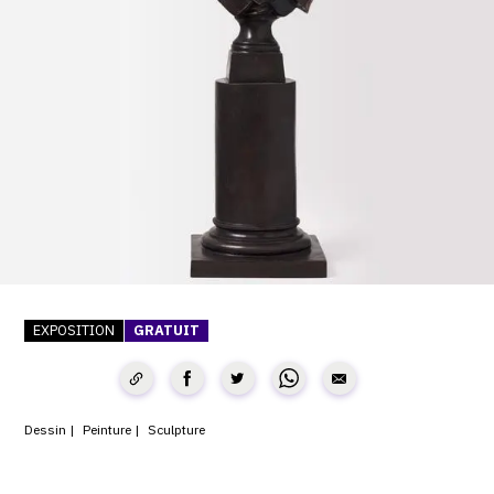
SERVICES
CRÉER SON CATALOGUE RAISONNÉ
ABONNEMENTS DÉDIÉS AUX GALERISTES
CRÉER SON SITE ARTISTE
CRÉER SON CATALOGUE D'EXPO
PUBLIER SES EXPOSITIONS
DEVENIR CONTRIBUTEUR
EXPOSITION
GRATUIT
À PROPOS
Dessin
Peinture
Sculpture
L'ÉQUIPE OAM
À PROPOS D'OAM