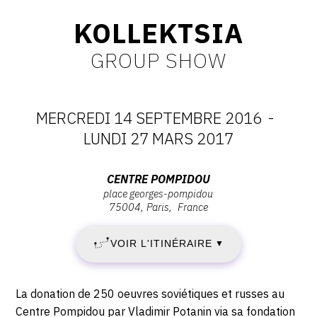
CONTACT
KOLLEKTSIA
CGU
GROUP SHOW
CGV
MERCREDI 14 SEPTEMBRE 2016
-
SUIVEZ-NOUS
DATES
LUNDI 27 MARS 2017
:
INSTAGRAM
Adresse
CENTRE POMPIDOU
place georges-pompidou
MERCREDI
:
FACEBOOK
75004
Paris
France
Centre
TWITTER
14
Pompidou,
VOIR L'ITINÉRAIRE
▼
Place
PINTEREST
SEPTEMBRE
Georges-
Pompidou,
2016
Description,
La donation de 250 oeuvres soviétiques et russes au
75004
horaires...
Centre Pompidou par Vladimir Potanin via sa fondation