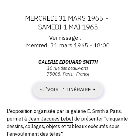
MERCREDI 31 MARS 1965
-
DATES
SAMEDI 1 MAI 1965
Vernissage
:
Vernissage
Mercredi 31 mars 1965 - 18:00
:
MERCREDI
Vernissage
Mercredi
Adresse
GALERIE EDOUARD SMITH
31
31
10 rue des beaux-arts
:
mars
75005
Paris
France
Galerie
MARS
1965
Edouard
-
VOIR L'ITINÉRAIRE
1965
▼
Smith,
18:00
10
-
rue
Description,
L'exposition organisée par la galerie E. Smith à Paris,
des
SAMEDI
horaires...
permet à
Jean-Jacques Lebel
de présenter "cinquante
Beaux-
dessins, collages, objets et tableaux exécutés sous
1
Arts,
l'envoûtement des têtes".