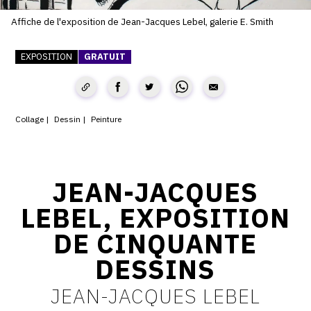
CONTACT
Affiche de l'exposition de Jean-Jacques Lebel, galerie E. Smith
CGU
EXPOSITION
GRATUIT
CGV
Collage
Dessin
Peinture
SUIVEZ-NOUS
INSTAGRAM
JEAN-JACQUES
FACEBOOK
LEBEL, EXPOSITION
TWITTER
DE CINQUANTE
PINTEREST
DESSINS
JEAN-JACQUES LEBEL