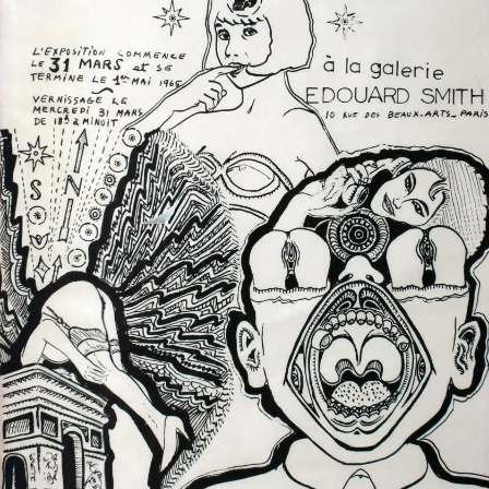
SERVICES
CRÉER SON CATALOGUE RAISONNÉ
ABONNEMENTS DÉDIÉS AUX GALERISTES
CRÉER SON SITE ARTISTE
CRÉER SON CATALOGUE D'EXPO
PUBLIER SES EXPOSITIONS
DEVENIR CONTRIBUTEUR
À PROPOS
L'ÉQUIPE OAM
À PROPOS D'OAM