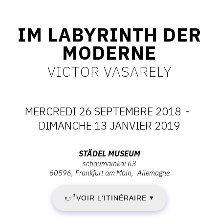
CONTACT
IM LABYRINTH DER
CGU
MODERNE
CGV
VICTOR VASARELY
SUIVEZ-NOUS
MERCREDI 26 SEPTEMBRE 2018
-
INSTAGRAM
DATES
DIMANCHE 13 JANVIER 2019
FACEBOOK
:
Adresse
STÄDEL MUSEUM
TWITTER
schaumainkai 63
MERCREDI
:
60596
Frankfurt am Main
Allemagne
PINTEREST
Städel
26
Museum,
VOIR L'ITINÉRAIRE
▼
Schaumainkai
SEPTEMBRE
63,