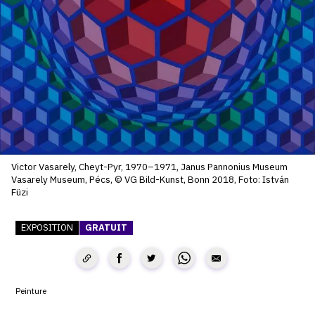
SERVICES
CRÉER SON CATALOGUE RAISONNÉ
ABONNEMENTS DÉDIÉS AUX GALERISTES
CRÉER SON SITE ARTISTE
CRÉER SON CATALOGUE D'EXPO
PUBLIER SES EXPOSITIONS
Victor Vasarely, Cheyt-Pyr, 1970–1971, Janus Pannonius Museum
Vasarely Museum, Pécs, © VG Bild-Kunst, Bonn 2018, Foto: István
DEVENIR CONTRIBUTEUR
Füzi
EXPOSITION
GRATUIT
À PROPOS
L'ÉQUIPE OAM
Peinture
À PROPOS D'OAM