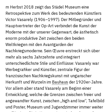
60596
2018
Description,
m Herbst 2018 zeigt das Städel Museum eine
Frankfurt
horaires...
Retrospektive zum Werk des bedeutenden Künstlers
-
am
Victor Vasarely (1906–1997). Der Mitbegründer und
Main
Hauptvertreter der Op-Art verbindet die Kunst der
DIMANCHE
Moderne mit der unserer Gegenwart, die ästhetisch
13
enorm produktive Zeit zwischen den beiden
Weltkriegen mit den Avantgarden der
JANVIER
Nachkriegsmoderne. Sein Œuvre erstreckt sich über
mehr als sechs Jahrzehnte und integriert
2019
unterschiedlichste Stile und Einflüsse: Vasarely war
Werbegrafiker und Künstler, zentrale Figur der
französischen Nachkriegskunst mit ungarischer
Herkunft und Wurzeln im
Bauhaus
der 1920er-Jahre.
Vor allem aber stand Vasarely am Beginn einer
Entwicklung, welche die Grenzen zwischen freier und
angewandter Kunst, zwischen „high and low“, Tafelbild
und Poster, Museum und Jugendzimmer immer weiter