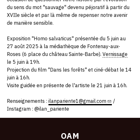
,
2025
du sens du mot "sauvage" devenu péjoratif à partir du
92260
XVIIe siècle et par là même de repenser notre avenir
FONTENAY-
de manière sensible.
AUX-
ROSES
Exposition "Homo salvaticus" présentée du 5 juin au
27 août 2025 à la médiathèque de Fontenay-aux-
Roses (6 place du château Sainte-Barbe).
Vernissage
le 5 juin à 19h.
Projection du film "Dans les forêts" et ciné-débat le 14
juin à 16h.
Visite guidée en présente de l'artiste le 21 juin à 16h.
Renseignements :
ilanpariente1@gmail.com
/
Instagram : @ilan_pariente
OAM