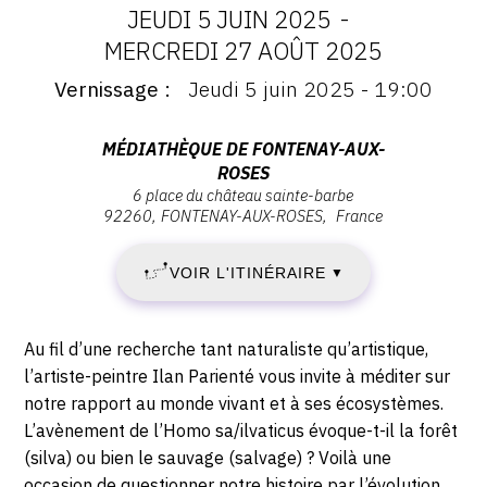
JEUDI 5 JUIN 2025
-
CONTACT
DATES
MERCREDI 27 AOÛT 2025
CGU
Vernissage
Jeudi 5 juin 2025 - 19:00
:
Vernissage
CGV
:
JEUDI
Vernissage
Adresse
MÉDIATHÈQUE DE FONTENAY-AUX-
Jeudi
ROSES
:
5
5
SUIVEZ-NOUS
6 place du château sainte-barbe
médiathèque
92260
FONTENAY-AUX-ROSES
France
juin
de
JUIN
2025
Fontenay-
INSTAGRAM
-
VOIR L'ITINÉRAIRE
▼
2025
aux-
19:00
FACEBOOK
Roses,
-
6
TWITTER
Description,
Au fil d’une recherche tant naturaliste qu’artistique,
place
horaires...
MERCREDI
l’artiste-peintre Ilan Parienté vous invite à méditer sur
PINTEREST
du
notre rapport au monde vivant et à ses écosystèmes.
27
château
L’avènement de l’Homo sa/ilvaticus évoque-t-il la forêt
Sainte-
(silva) ou bien le sauvage (salvage) ? Voilà une
AOÛT
Barbe
occasion de questionner notre histoire par l’évolution