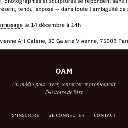
ci, photographies et sculptures se répondent sans fard.
résent, tendu, exposé — dans toute l’ambiguïté de se
ernissage
le 14 décembre à 14h
ivienne Art Galerie
, 30 Galerie Vivienne
, 75002 Par
OAM
Un média pour créer, conserver et promouvoir
l'Histoire de l'Art
S'INSCRIRE
SE CONNECTER
CONTACT