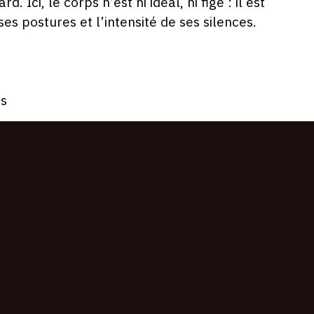
 Ici, le corps n’est ni idéal, ni figé : il est
s postures et l’intensité de ses silences.
is