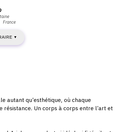
IMANCHE
D
ntaine
France
4
RAIRE
ÉCEMBRE
▼
025
ENDREDI
9
ale autant qu’esthétique, où chaque
 résistance. Un corps à corps entre l’art et
ÉCEMBRE
025