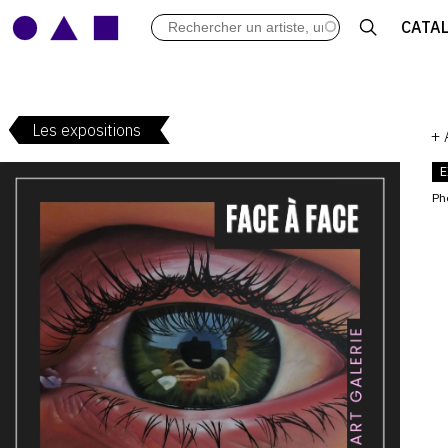
LES VERNISSAGES
CATA
ARCHIVES DES EXPOSITIONS
ACTUALITÉS DU MONDE DE L'A
LIBRAIRIE : LIVRES & CATALOGU
Les expositions
LEXIQUE ARTISTIQUE
+
E
Ph
V
: