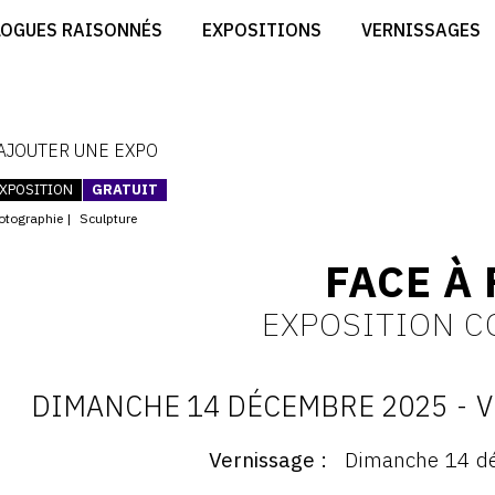
CRÉER SON SITE ARTISTE
LOGUES RAISONNÉS
EXPOSITIONS
VERNISSAGES
CRÉER SON CATALOGUE D'EXPO
RT
PUBLIER SES EXPOSITIONS
ES
DEVENIR CONTRIBUTEUR
 AJOUTER UNE EXPO
XPOSITION
GRATUIT
otographie
Sculpture
FACE À 
EXPOSITION C
DIMANCHE 14 DÉCEMBRE 2025
-
V
D
Vernissage
Dimanche 14 d
ernissage
: