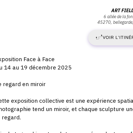
ernissage
D
Adresse
ART FIEL
imanche
6 allée de la fo
:
4
45270
bellegarde
1
Art
écembre
025
Field,
VOIR L'ITINÉ
D
6
4:00
allée
2
de
escription,
xposition Face à Face
la
raires...
u 14 au 19 décembre 2025
-
Fontaine,
45270
V
e regard en miroir
bellegarde
1
ette exposition collective est une expérience spati
hotographie tend un miroir, et chaque sculpture une
D
e regard.
2