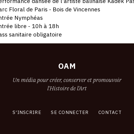
erformance dansée de l'artiste balinaise Kadek Pa
arc Floral de Paris - Bois de Vincennes
ntrée Nymphéas
ntrée libre - 10h à 18h
ass sanitaire obligatoire
OAM
Un média pour créer, conserver et promouvoir
l'Histoire de l'Art
S'INSCRIRE
SE CONNECTER
CONTACT