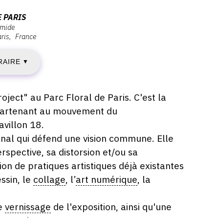
ERCREDI
E PARIS
amide
ris
France
3
RAIRE
CTOBRE
▼
021
oject" au Parc Floral de Paris. C'est la
ppartenant au mouvement du
villon 18.
EUDI
onal qui défend une vision commune. Elle
rspective, sa distorsion et/ou sa
1
on de pratiques artistiques déjà existantes
ssin, le
collage
, l’
art numérique
, la
CTOBRE
021
le
vernissage
de l'exposition, ainsi qu'une