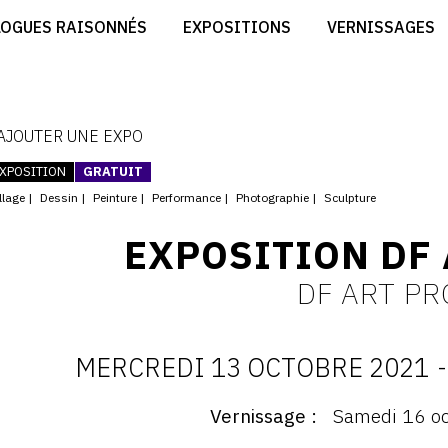
CRÉER SON SITE ARTISTE
LOGUES RAISONNÉS
EXPOSITIONS
VERNISSAGES
CRÉER SON CATALOGUE D'EXPO
RT
PUBLIER SES EXPOSITIONS
ES
DEVENIR CONTRIBUTEUR
 AJOUTER UNE EXPO
XPOSITION
GRATUIT
llage
Dessin
Peinture
Performance
Photographie
Sculpture
EXPOSITION DF
DF ART PR
MERCREDI 13 OCTOBRE 2021
-
D
Vernissage
Samedi 16 oc
ernissage
: