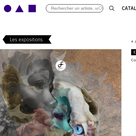
LES VERNISSAGES
CATA
ARCHIVES DES EXPOSITIONS
ACTUALITÉS DU MONDE DE L'A
LIBRAIRIE : LIVRES & CATALOGU
Les expositions
LEXIQUE ARTISTIQUE
+
E
Co
V
: