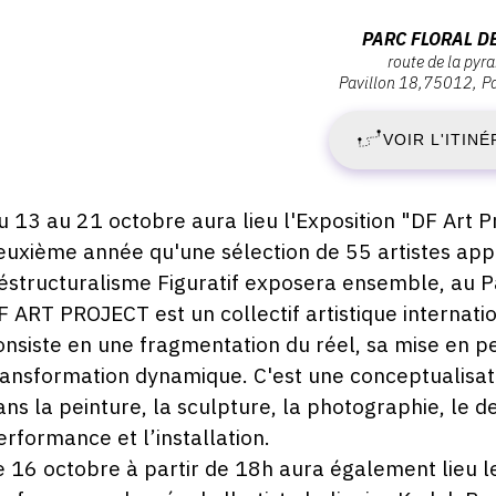
ernissage
M
Adresse
PARC FLORAL D
amedi
route de la pyr
:
6
Pavillon 18
75012
Pa
1
Parc
ctobre
021
Floral
VOIR L'ITINÉ
O
de
9:00
Paris,
2
Route
escription,
u 13 au 21 octobre aura lieu l'Exposition "DF Art Pr
de
raires...
euxième année qu'une sélection de 55 artistes a
-
la
éstructuralisme Figuratif exposera ensemble, au Pa
Pyramide,
J
F ART PROJECT est un collectif artistique internati
75012
onsiste en une fragmentation du réel, sa mise en pe
Paris
2
ransformation dynamique. C'est une conceptualisati
ans la peinture, la sculpture, la photographie, le de
O
erformance et l’installation.
2
e 16 octobre à partir de 18h aura également lieu 