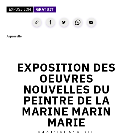
CONTACT
EXPOSITION
GRATUIT
CGU
CGV
Aquarelle
SUIVEZ-NOUS
EXPOSITION DES
INSTAGRAM
OEUVRES
FACEBOOK
NOUVELLES DU
TWITTER
PEINTRE DE LA
PINTEREST
MARINE MARIN
MARIE