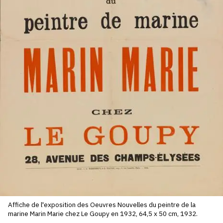
SERVICES
CRÉER SON CATALOGUE RAISONNÉ
ABONNEMENTS DÉDIÉS AUX GALERISTES
CRÉER SON SITE ARTISTE
CRÉER SON CATALOGUE D'EXPO
PUBLIER SES EXPOSITIONS
DEVENIR CONTRIBUTEUR
À PROPOS
L'ÉQUIPE OAM
Affiche de l'exposition des Oeuvres Nouvelles du peintre de la
marine Marin Marie chez Le Goupy en 1932, 64,5 x 50 cm, 1932.
À PROPOS D'OAM