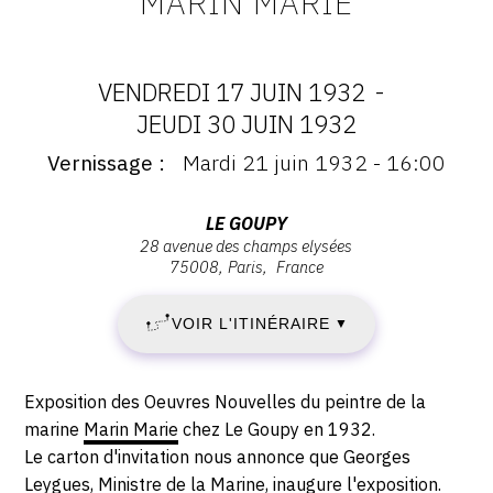
MARIN MARIE
VENDREDI 17 JUIN 1932
-
DATES
JEUDI 30 JUIN 1932
Vernissage
Mardi 21 juin 1932 - 16:00
:
Vernissage
:
VENDREDI
Vernissage
Adresse
LE GOUPY
Mardi
28 avenue des champs elysées
:
17
75008
Paris
France
21
Le
juin
Goupy,
JUIN
1932
VOIR L'ITINÉRAIRE
▼
28
-
1932
avenue
16:00
des
Description,
-
Exposition des Oeuvres Nouvelles du peintre de la
Champs
horaires...
marine
Marin Marie
chez Le Goupy en 1932.
Elysées,
JEUDI
Le carton d'invitation nous annonce que Georges
75008
Leygues, Ministre de la Marine, inaugure l'exposition.