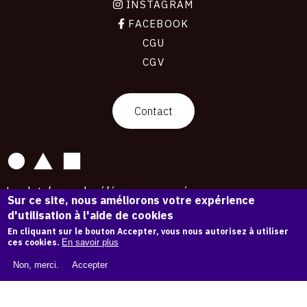
INSTAGRAM
FACEBOOK
CGU
CGV
contact
Contact
La plateforme de référence pour créer,
Sur ce site, nous améliorons votre expérience
conserver et promouvoir l'Histoire de l'Art.
d'utilisation à l'aide de cookies
Des catalogues raisonnés aux archives
d'expositions.
En cliquant sur le bouton Accepter, vous nous autorisez à utiliser
ces cookies.
En savoir plus
43 254 œuvres d'art — 7 587 expositions
Non, merci.
Accepter
Copyright © OAM 2026. Tous droits réservés.