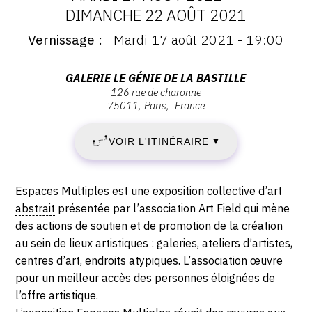
DATES
DIMANCHE 22 AOÛT 2021
CONTACT
Vernissage
Mardi 17 août 2021 - 19:00
:
Vernissage
CGU
:
MARDI
Vernissage
CGV
Adresse
GALERIE LE GÉNIE DE LA BASTILLE
Mardi
126 rue de charonne
:
17
75011
Paris
France
17
Galerie
août
SUIVEZ-NOUS
le
AOÛT
2021
VOIR L'ITINÉRAIRE
▼
Génie
-
2021
de
INSTAGRAM
19:00
la
Description,
-
Espaces Multiples est une exposition collective d’
art
FACEBOOK
Bastille,
horaires...
abstrait
présentée par l’association Art Field qui mène
126
DIMANCHE
TWITTER
des actions de soutien et de promotion de la création
rue
au sein de lieux artistiques : galeries, ateliers d’artistes,
PINTEREST
22
de
centres d’art, endroits atypiques. L’association œuvre
Charonne,
pour un meilleur accès des personnes éloignées de
AOÛT
75011
l’offre artistique.
Paris