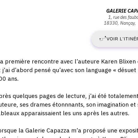
ernissage
S
Adresse
GALERIE CAP
imanche
1, rue des faub
:
0
18330
Nançay
9
Galerie
illet
022
Capazza,
VOIR L'ITINÉ
J
1,
1:00
rue
2
des
escription,
a première rencontre avec l’auteure Karen Blixen 
faubourgs,
raires...
t j’ai d’abord pensé qu’avec son language « désuet 
-
18330
00 ans.
Nançay
D
près quelques pages de lecture, j’ai été totalemen
2
uteure, ses drames étonnnants, son imagination et s
ableaux apparaissaient les uns après les autres.
S
2
orsque la Galerie Capazza m’a proposé une expositi