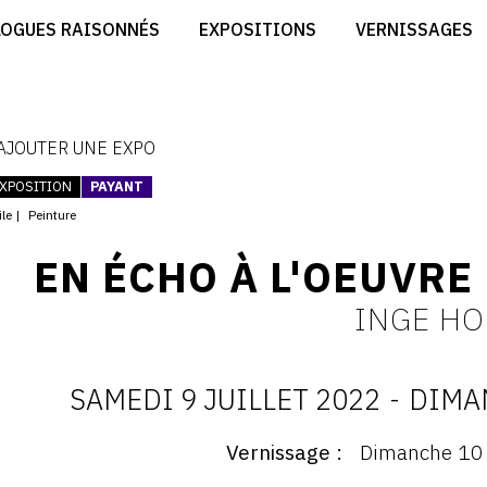
CRÉER SON SITE ARTISTE
LOGUES RAISONNÉS
EXPOSITIONS
VERNISSAGES
CRÉER SON CATALOGUE D'EXPO
RT
PUBLIER SES EXPOSITIONS
ES
DEVENIR CONTRIBUTEUR
 AJOUTER UNE EXPO
XPOSITION
PAYANT
ile
Peinture
EN ÉCHO À L'OEUVRE
INGE H
SAMEDI 9 JUILLET 2022
-
DIMA
D
Vernissage
Dimanche 10 
ernissage
: