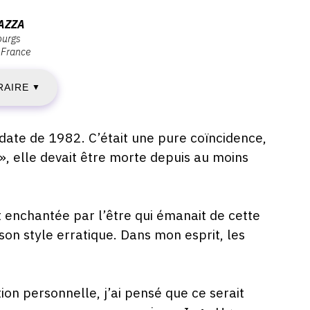
AMEDI
AZZA
ourgs
France
RAIRE
UILLET
▼
022
date de 1982. C’était une pure coïncidence,
», elle devait être morte depuis au moins
IMANCHE
t enchantée par l’être qui émanait de cette
5
on style erratique. Dans mon esprit, les
EPTEMBRE
022
on personnelle, j’ai pensé que ce serait