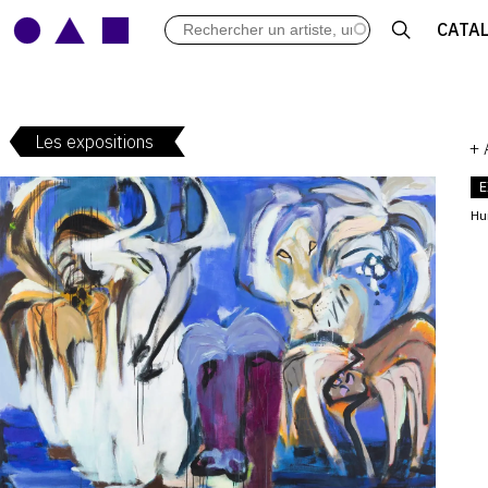
LES VERNISSAGES
CATA
ARCHIVES DES EXPOSITIONS
ACTUALITÉS DU MONDE DE L'A
LIBRAIRIE : LIVRES & CATALOGU
Les expositions
LEXIQUE ARTISTIQUE
+
E
Hu
V
: