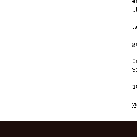
e
p
t
g
E
S
1
v