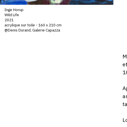
V
Inge Horup
D
Wild Life
1
2021
ju
acrylique sur toile - 160 x 210 cm
@Denis Durand, Galerie Capazza
2
-
1
D
M
ho
e
1
A
a
t
L