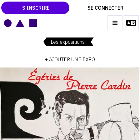
S'INSCRIRE
SE CONNECTER
LE MAGAZINE
Main
navigation
Les expositions
CATALOGUES RAISONNÉS
+ AJOUTER UNE EXPO
LES EXPOSITIONS
LES VERNISSAGES
ARCHIVES DES EXPOSITIONS
ACTUALITÉS DU MONDE DE L'ART
LIBRAIRIE : LIVRES & CATALOGUES
LEXIQUE ARTISTIQUE