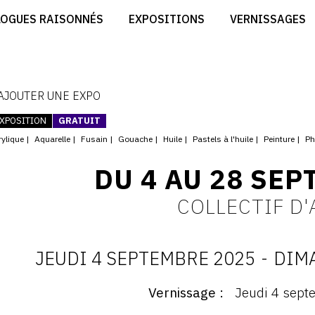
CRÉER SON SITE ARTISTE
LOGUES RAISONNÉS
EXPOSITIONS
VERNISSAGES
CRÉER SON CATALOGUE D'EXPO
RT
PUBLIER SES EXPOSITIONS
ES
DEVENIR CONTRIBUTEUR
 AJOUTER UNE EXPO
XPOSITION
GRATUIT
rylique
Aquarelle
Fusain
Gouache
Huile
Pastels à l'huile
Peinture
Ph
DU 4 AU 28 SEP
COLLECTIF D'
JEUDI 4 SEPTEMBRE 2025
-
DIM
D
Vernissage
Jeudi 4 sept
ernissage
: