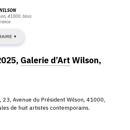
EUDI
 WILSON
son, 41000, blois
France
RAIRE
EPTEMBRE
▼
025
2025,
Galerie d’Art
Wilson,
IMANCHE
8
, 23, Avenue du Président Wilson, 41000,
ales de huit artistes contemporains.
EPTEMBRE
025