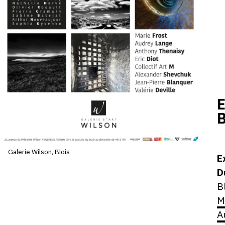
V
J
4
s
2
-
1
D
E
ho
B
Galerie Wilson, Blois
E
D
B
M
A