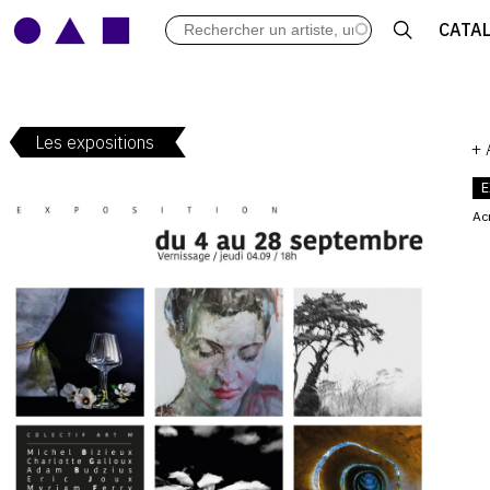
LES VERNISSAGES
CATA
ARCHIVES DES EXPOSITIONS
ACTUALITÉS DU MONDE DE L'A
LIBRAIRIE : LIVRES & CATALOGU
Les expositions
LEXIQUE ARTISTIQUE
+
E
Ac
V
: