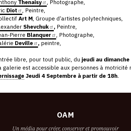
nthony
Thenaisy
, Photographe,
ric
Diot
, Peintre,
ollectif
Art M
, Groupe d’artistes polytechniques,
lexander
Shevchuk
,
Peintre,
ean-Pierre
Blanquer
, Photographe,
alérie
Deville
,
peintre,
ntrée libre, pour tout public, du
jeudi au dimanche
a galerie est accessible aux personnes à motricité 
ernissage
Jeudi 4 Septembre à partir de 18h
.
OAM
Un média pour créer, conserver et promouvoir