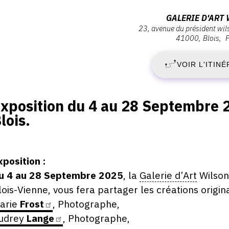
ernissage
J
Adresse
GALERIE D'ART
eudi
23, avenue du président wil
:
41000
Blois
4
Galerie
eptembre
025
d'Art
VOIR L'ITINÉ
S
Wilson,
8:30
23,
2
Avenue
escription,
xposition du 4 au 28 Septembre 
du
raires...
-
lois.
Président
Wilson,
D
41000,
Blois,
xposition :
2
41000
u 4 au 28 Septembre 2025
, la
Galerie d’Art
Wilson
Blois
lois-Vienne, vous fera partager les créations origin
S
arie
Frost
, Photographe,
2
udrey
Lange
, Photographe,