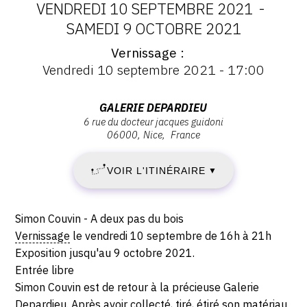
VENDREDI 10 SEPTEMBRE 2021
-
CONTACT
DATES
SAMEDI 9 OCTOBRE 2021
CGU
Vernissage
:
Vernissage
Vendredi 10 septembre 2021 - 17:00
:
CGV
VENDREDI
Vernissage
Vendredi
Adresse
GALERIE DEPARDIEU
10
10
6 rue du docteur jacques guidoni
SUIVEZ-NOUS
:
septembre
06000
Nice
France
Galerie
SEPTEMBRE
2021
Depardieu,
INSTAGRAM
-
VOIR L'ITINÉRAIRE
2021
▼
6
17:00
FACEBOOK
rue
-
du
Description,
TWITTER
Simon Couvin - A deux pas du bois
docteur
SAMEDI
horaires...
Vernissage
le vendredi 10 septembre de 16h à 21h
Jacques
PINTEREST
Exposition jusqu'au 9 octobre 2021.
9
Guidoni,
Entrée libre
06000
Simon Couvin est de retour à la précieuse Galerie
OCTOBRE
Nice
Depardieu. Après avoir collecté, tiré, étiré son matériau