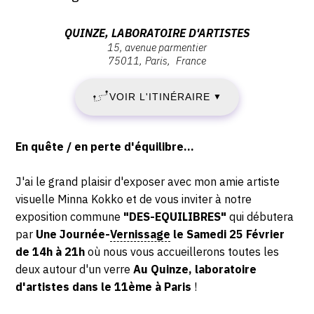
Samedi
25
25
février
Adresse
QUINZE, LABORATOIRE D'ARTISTES
FÉVRIER
2023
15, avenue parmentier
:
75011
Paris
France
-
Quinze,
2023
14:00
laboratoire
VOIR L'ITINÉRAIRE
▼
-
d'artistes,
15,
SAMEDI
avenue
Description,
En quête / en perte d'équilibre…
Parmentier
4
horaires...
,
J'ai le grand plaisir d'exposer avec mon amie artiste
75011
MARS
visuelle Minna Kokko et de vous inviter à notre
Paris
exposition commune
"DES-EQUILIBRES"
qui débutera
2023
par
Une Journée-
Vernissage
le Samedi 25 Février
de 14h à 21h
où nous vous accueillerons toutes les
deux autour d'un verre
Au Quinze, laboratoire
d'artistes dans le 11ème à Paris
!