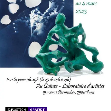
SERVICES
CRÉER SON CATALOGUE RAISONNÉ
ABONNEMENTS DÉDIÉS AUX GALERISTES
CRÉER SON SITE ARTISTE
CRÉER SON CATALOGUE D'EXPO
PUBLIER SES EXPOSITIONS
DEVENIR CONTRIBUTEUR
À PROPOS
L'ÉQUIPE OAM
À PROPOS D'OAM
EXPOSITION
GRATUIT