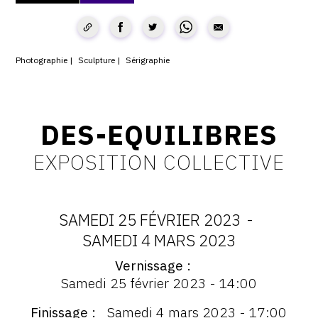
CONTACT
CGU
Photographie
Sculpture
Sérigraphie
CGV
DES-EQUILIBRES
SUIVEZ-NOUS
EXPOSITION COLLECTIVE
INSTAGRAM
FACEBOOK
SAMEDI 25 FÉVRIER 2023
-
TWITTER
DATES
SAMEDI 4 MARS 2023
PINTEREST
Vernissage
:
Vernissage
Samedi 25 février 2023 - 14:00
:
SAMEDI
Vernissage
Finissage
Samedi 4 mars 2023 - 17:00