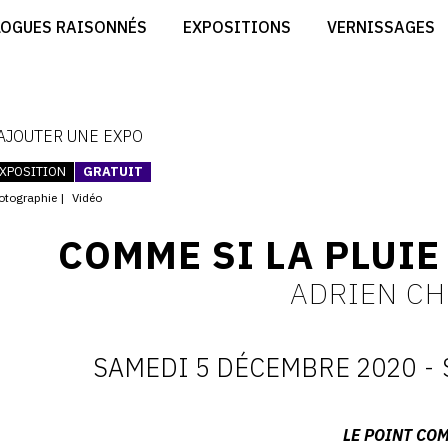
CRÉER SON SITE ARTISTE
LOGUES RAISONNÉS
EXPOSITIONS
VERNISSAGES
CRÉER SON CATALOGUE D'EXPO
RT
PUBLIER SES EXPOSITIONS
ES
DEVENIR CONTRIBUTEUR
 AJOUTER UNE EXPO
XPOSITION
GRATUIT
otographie
Vidéo
COMME SI LA PLUIE
ADRIEN C
SAMEDI 5 DÉCEMBRE 2020
-
D
:
Adresse
LE POINT CO