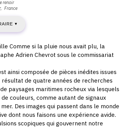
 renoir
r
France
AMEDI
RAIRE
▼
ÉCEMBRE
lle Comme si la pluie nous avait plu, la
raphe Adrien Chevrot sous le commissariat
020
est ainsi composée de pièces inédites issues
 résultat de quatre années de recherches
AMEDI
 de paysages maritimes rocheux via lesquels
et de couleurs, comme autant de signaux
a mer. Des images qui passent dans le monde
ÉVRIER
sive dont nous faisons une expérience avide.
 pulsions scopiques qui gouvernent notre
021