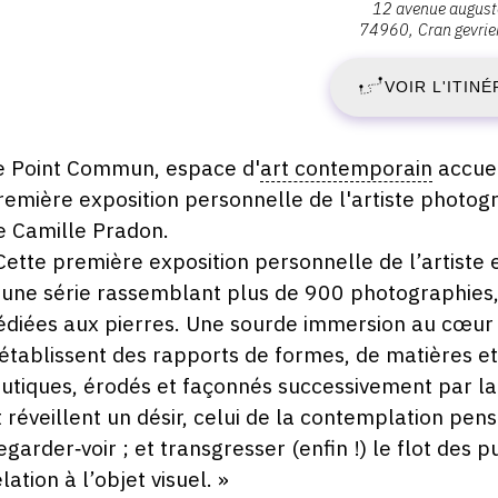
12 avenue auguste
:
74960
Cran gevrie
S
Le
Point
VOIR L'ITINÉ
5
Commun,
12
D
avenue
escription,
e Point Commun, espace d'
art contemporain
accuei
Auguste
raires...
remière exposition personnelle de l'artiste photog
2
renoir,
e Camille Pradon.
74960
-
Cette première exposition personnelle de l’artiste 
Cran
’une série rassemblant plus de 900 photographies,
gevrier
S
édiées aux pierres. Une sourde immersion au cœur
’établissent des rapports de formes, de matières 
6
utiques, érodés et façonnés successivement par l
F
t réveillent un désir, celui de la contemplation pen
egarder‑voir ; et transgresser (enfin !) le flot des
2
lation à l’objet visuel. »