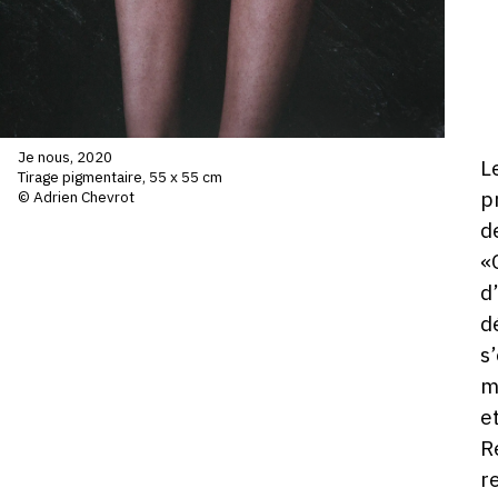
Je nous, 2020
D
L
Tirage pigmentaire, 55 x 55 cm
ho
p
© Adrien Chevrot
d
«
d
d
s
m
e
R
re