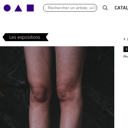
LES VERNISSAGES
CATA
ARCHIVES DES EXPOSITIONS
ACTUALITÉS DU MONDE DE L'A
LIBRAIRIE : LIVRES & CATALOGU
Les expositions
LEXIQUE ARTISTIQUE
+
E
Ph