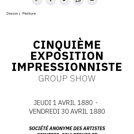
CONTACT
Dessin
Peinture
CGU
CGV
CINQUIÈME
EXPOSITION
SUIVEZ-NOUS
IMPRESSIONNISTE
INSTAGRAM
GROUP SHOW
FACEBOOK
TWITTER
JEUDI 1 AVRIL 1880
-
PINTEREST
DATES
VENDREDI 30 AVRIL 1880
:
Adresse
SOCIÉTÉ ANONYME DES ARTISTES