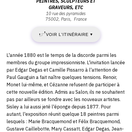
PEINTRES, SCULPTEURS ET
JEUDI
:
GRAVEURS, ETC
Société
10 rue des pyramides
1
anonyme
75002
Paris
France
des
AVRIL
artistes
VOIR L'ITINÉRAIRE
▼
peintres,
1880
sculpteurs
-
et
Description,
L'année 1880 est le temps de la discorde parmi les
graveurs,
horaires...
membres du groupe impressionniste. L'invitation lancée
VENDREDI
etc,
par Edgar Degas et Camille Pissarro à l'attention de
10
30
Paul Gauguin a fait naître quelques tensions. Renoir,
rue
Monet lui-même, et Cézanne refusent de participer à
AVRIL
des
cette nouvelle édition. Admis au Salon, ils ne souhaitent
pyramides,
pas par ailleurs se fondre avec les nouveaux artistes.
1880
75002
Sisley a lui aussi jeté l'éponge depuis 1877. Pour
Paris
autant, l'exposition réunit quelque 18 peintres parmi
lesquels : Marie Bracquemond et Félix Bracquemond,
Gustave Caillebotte, Mary Cassatt, Edgar Degas, Jean-