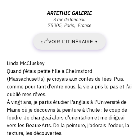
:
:
JEUDI
Vernissage
Adresse
ARTETHIC GALERIE
Jeudi
3 rue de lanneau
:
25
75005
Paris
France
25
ArtEthic
avril
Galerie,
AVRIL
2019
VOIR L'ITINÉRAIRE
▼
3
-
2019
rue
19:00
de
Description,
-
Linda McCluskey
lanneau,
horaires...
Quand j'étais petite fille à Chelmsford
75005
SAMEDI
(Massachusetts), je croyais aux contes de fées. Puis,
Paris
comme pour tant d'entre nous, la vie a pris le pas et j'ai
11
oublié mes rêves.
À vingt ans, je partis étudier l'anglais à l'Université de
MAI
Maine où je découvris la peinture à l'huile : le coup de
2019
foudre. Je changeai alors d'orientation et me dirigeai
vers les Beaux-Arts. De la peinture, j'adorais l'odeur, la
texture, les découvertes.