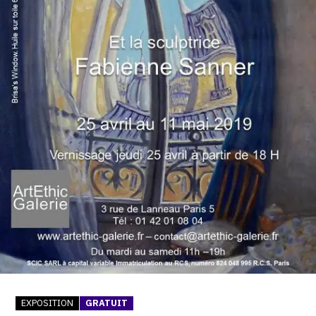
SERVICES
CRÉER SON CATALOGUE RAISONNÉ
ABONNEMENTS DÉDIÉS AUX GALERISTES
CRÉER SON SITE ARTISTE
CRÉER SON CATALOGUE D'EXPO
PUBLIER SES EXPOSITIONS
DEVENIR CONTRIBUTEUR
À PROPOS
L'ÉQUIPE OAM
EXPOSITION
GRATUIT
À PROPOS D'OAM