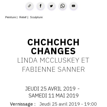
CONTACT
CGU
Peinture
Relief
Sculpture
CGV
CHCHCHCH
SUIVEZ-NOUS
CHANGES
INSTAGRAM
LINDA MCCLUSKEY ET
FACEBOOK
FABIENNE SANNER
TWITTER
PINTEREST
JEUDI 25 AVRIL 2019
-
DATES
SAMEDI 11 MAI 2019
Vernissage
Jeudi 25 avril 2019 - 19:00
Vernissage