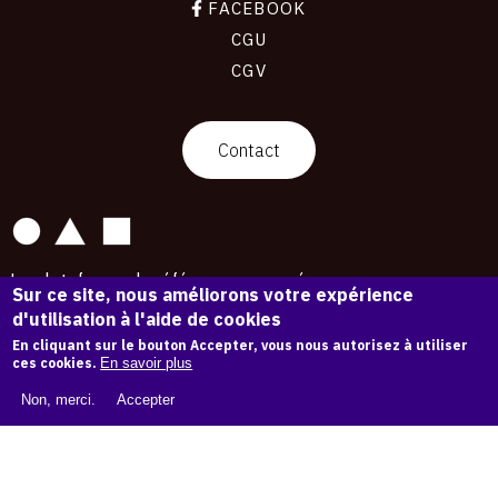
FACEBOOK
CGU
CGV
contact
Contact
La plateforme de référence pour créer,
Sur ce site, nous améliorons votre expérience
conserver et promouvoir l'Histoire de l'Art.
d'utilisation à l'aide de cookies
Des catalogues raisonnés aux archives
d'expositions.
En cliquant sur le bouton Accepter, vous nous autorisez à utiliser
ces cookies.
En savoir plus
43 178 œuvres d'art — 7 586 expositions
Non, merci.
Accepter
Copyright © OAM 2026. Tous droits réservés.