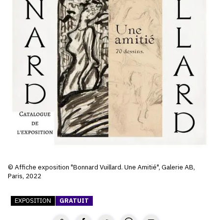
SERVICES
CRÉER SON CATALOGUE RAISONNÉ
ABONNEMENTS DÉDIÉS AUX GALERISTES
CRÉER SON SITE ARTISTE
CRÉER SON CATALOGUE D'EXPO
PUBLIER SES EXPOSITIONS
DEVENIR CONTRIBUTEUR
À PROPOS
© Affiche exposition "Bonnard Vuillard. Une Amitié", Galerie AB,
Paris, 2022
L'ÉQUIPE OAM
EXPOSITION
GRATUIT
À PROPOS D'OAM