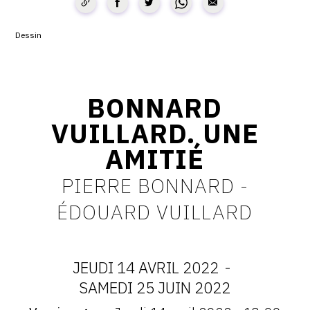
CONTACT
Dessin
CGU
CGV
BONNARD
VUILLARD. UNE
SUIVEZ-NOUS
AMITIÉ
INSTAGRAM
PIERRE BONNARD -
FACEBOOK
ÉDOUARD VUILLARD
TWITTER
PINTEREST
JEUDI 14 AVRIL 2022
-
DATES
SAMEDI 25 JUIN 2022