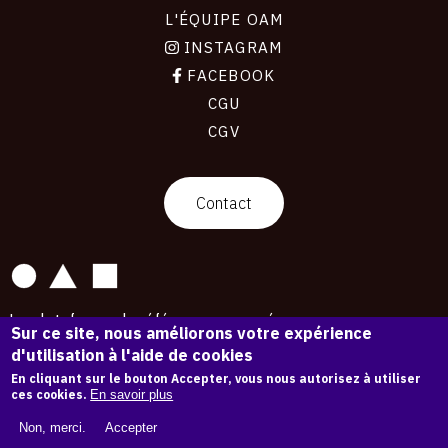
L'ÉQUIPE OAM
INSTAGRAM
FACEBOOK
CGU
CGV
contact
Contact
La plateforme de référence pour créer,
Sur ce site, nous améliorons votre expérience
conserver et promouvoir l'Histoire de l'Art.
d'utilisation à l'aide de cookies
Des catalogues raisonnés aux archives
d'expositions.
En cliquant sur le bouton Accepter, vous nous autorisez à utiliser
ces cookies.
En savoir plus
43 254 œuvres d'art — 7 587 expositions
Non, merci.
Accepter
Copyright © OAM 2026. Tous droits réservés.