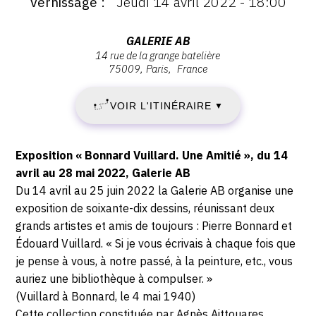
Vernissage
Jeudi 14 avril 2022 - 18:00
:
Vernissage
:
JEUDI
Vernissage
Adresse
GALERIE AB
Jeudi
14 rue de la grange batelière
:
14
75009
Paris
France
14
Galerie
avril
AB,
AVRIL
2022
VOIR L'ITINÉRAIRE
▼
14
-
2022
rue
18:00
de
Description,
-
Exposition « Bonnard Vuillard. Une Amitié », du 14
la
horaires...
avril au 28 mai 2022, Galerie AB
Grange
SAMEDI
Du 14 avril au 25 juin 2022 la Galerie AB organise une
Batelière,
exposition de soixante-dix dessins, réunissant deux
25
75009
grands artistes et amis de toujours : Pierre Bonnard et
Paris
Édouard Vuillard. « Si je vous écrivais à chaque fois que
JUIN
je pense à vous, à notre passé, à la peinture, etc., vous
2022
auriez une bibliothèque à compulser. »
(Vuillard à Bonnard, le 4 mai 1940)
Cette collection constituée par Agnès Aittouares,