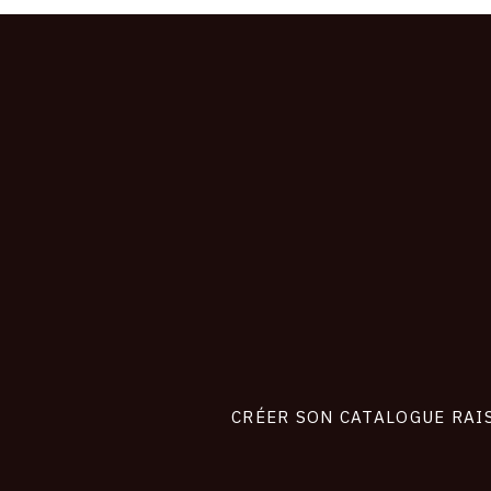
CONNEXION
Footer
liens
site
CRÉER SON CATALOGUE RAI