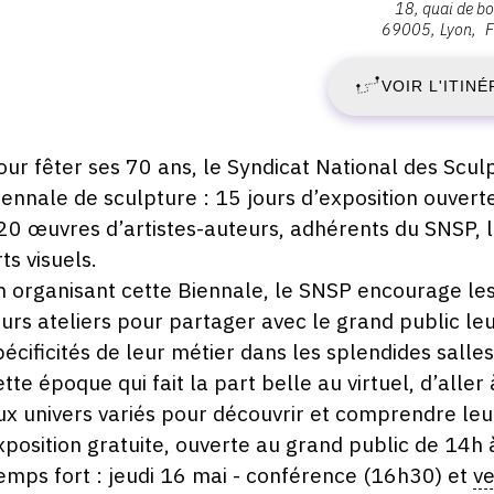
18, quai de b
:
69005
Lyon
F
D
Palais
de
VOIR L'ITINÉ
1
Bondy
-
M
Lyon,
escription,
our fêter ses 70 ans, le Syndicat National des Sculp
18,
raires...
iennale de sculpture : 15 jours d’exposition ouvert
2
Quai
20 œuvres d’artistes-auteurs, adhérents du SNSP, l
de
-
ts visuels.
Bondy,
n organisant cette Biennale, le SNSP encourage les 
69005
V
Lyon
eurs ateliers pour partager avec le grand public le
pécificités de leur métier dans les splendides salle
2
ette époque qui fait la part belle au virtuel, d’alle
M
ux univers variés pour découvrir et comprendre leur
xposition gratuite, ouverte au grand public de 14h à
2
emps fort : jeudi 16 mai - conférence (16h30) et
ve