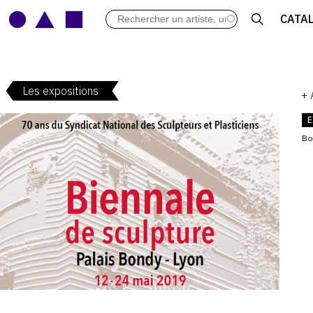
LES VERNISSAGES
CATA
ARCHIVES DES EXPOSITIONS
ACTUALITÉS DU MONDE DE L'A
LIBRAIRIE : LIVRES & CATALOGU
Les expositions
LEXIQUE ARTISTIQUE
+
E
Bo