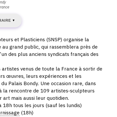
ondy
rance
IMANCHE
RAIRE
2
▼
AI
teurs et Plasticiens (SNSP) organise la
e au grand public, qui rassemblera près de
019
’un des plus anciens syndicats français des
artistes venus de toute la France à sortir de
ENDREDI
urs œuvres, leurs expériences et les
s du Palais Bondy. Une occasion rare, dans
4
r à la rencontre de 109 artistes-sculpteurs
AI
 art mais aussi leur quotidien.
 18h tous les jours (sauf les lundis)
019
rnissage
(18h)