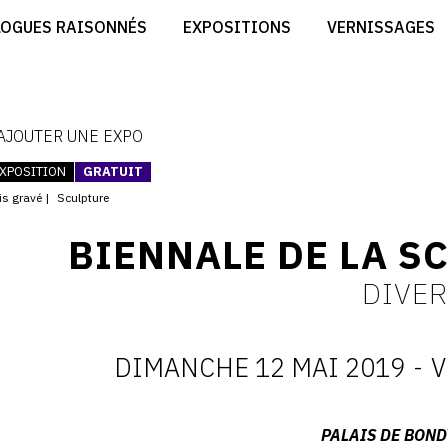
CRÉER SON SITE ARTISTE
LOGUES RAISONNÉS
EXPOSITIONS
VERNISSAGES
CRÉER SON CATALOGUE D'EXPO
RT
PUBLIER SES EXPOSITIONS
ES
DEVENIR CONTRIBUTEUR
 AJOUTER UNE EXPO
XPOSITION
GRATUIT
is gravé
Sculpture
BIENNALE DE LA SC
DIVE
DIMANCHE 12 MAI 2019
-
V
D
:
Adresse
PALAIS DE BOND