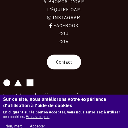
À PROPOS D'OAM
L'ÉQUIPE OAM
INSTAGRAM
FACEBOOK
CGU
CGV
contact
Contact
La plateforme de référence pour créer,
Sur ce site, nous améliorons votre expérience
conserver et promouvoir l'Histoire de l'Art.
d'utilisation à l'aide de cookies
Des catalogues raisonnés aux archives
d'expositions.
En cliquant sur le bouton Accepter, vous nous autorisez à utiliser
ces cookies.
En savoir plus
43 254 œuvres d'art — 7 587 expositions
Non, merci.
Accepter
Copyright © OAM 2026. Tous droits réservés.