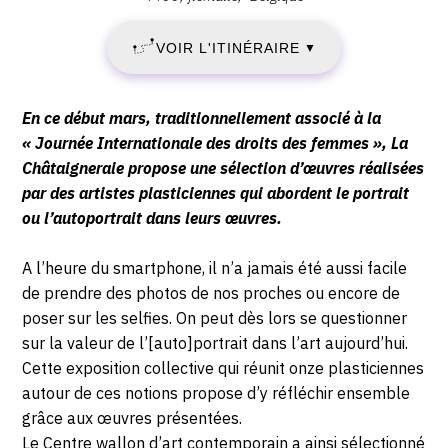
CWAC
4
la
VOIR L'ITINÉRAIRE
▼
Chataigneraie,
MARS
19,
Chausée
2023
Description,
En ce début mars, traditionnellement associé à la
de
horaires...
« Journée Internationale des droits des femmes », La
-
Ramioul,
Châtaigneraie propose une sélection d’œuvres réalisées
4400
par des artistes plasticiennes qui abordent le portrait
DIMANCHE
flemalle
ou l’autoportrait dans leurs œuvres.
2
A l’heure du smartphone, il n’a jamais été aussi facile
AVRIL
de prendre des photos de nos proches ou encore de
poser sur les selfies. On peut dès lors se questionner
2023
sur la valeur de l’[auto]portrait dans l’art aujourd’hui.
Cette exposition collective qui réunit onze plasticiennes
autour de ces notions propose d’y réfléchir ensemble
grâce aux œuvres présentées.
Le Centre wallon d’
art contemporain
a ainsi sélectionné