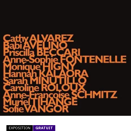
SERVICES
CRÉER SON CATALOGUE RAISONNÉ
ABONNEMENTS DÉDIÉS AUX GALERISTES
CRÉER SON SITE ARTISTE
CRÉER SON CATALOGUE D'EXPO
PUBLIER SES EXPOSITIONS
DEVENIR CONTRIBUTEUR
À PROPOS
L'ÉQUIPE OAM
À PROPOS D'OAM
EXPOSITION
GRATUIT