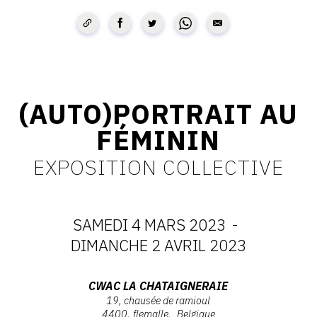
CONTACT
CGU
CGV
(AUTO)PORTRAIT AU
SUIVEZ-NOUS
FÉMININ
EXPOSITION COLLECTIVE
INSTAGRAM
FACEBOOK
SAMEDI 4 MARS 2023
-
TWITTER
DATES
DIMANCHE 2 AVRIL 2023
PINTEREST
:
Adresse
CWAC LA CHATAIGNERAIE
19, chausée de ramioul
SAMEDI
:
4400
flemalle
Belgique