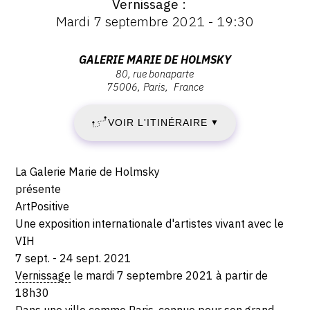
Vernissage
:
Vernissage
Mardi 7 septembre 2021 - 19:30
CONTACT
:
MARDI
Vernissage
CGU
Mardi
Adresse
GALERIE MARIE DE HOLMSKY
7
7
80, rue bonaparte
CGV
:
septembre
75006
Paris
France
Galerie
SEPTEMBRE
2021
Marie
-
VOIR L'ITINÉRAIRE
2021
SUIVEZ-NOUS
▼
de
19:30
Holmsky,
-
80,
INSTAGRAM
Description,
La Galerie Marie de Holmsky
Rue
VENDREDI
horaires...
présente
FACEBOOK
Bonaparte,
ArtPositive
24
75006
TWITTER
Une exposition internationale d'artistes vivant avec le
Paris
VIH
SEPTEMBRE
PINTEREST
7 sept. - 24 sept. 2021
2021
Vernissage
le mardi 7 septembre 2021 à partir de
18h30
Dans une ville comme Paris, connue pour son grand