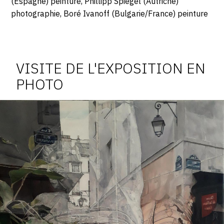
(Espagne) peinture, Phillipp Spiegel (Autriche)
photographie, Boré Ivanoff (Bulgarie/France) peinture
Photosgraphies
de
l'exposition
VISITE DE L'EXPOSITION EN
PHOTO