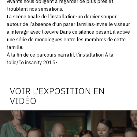
vivants nous obligent à regarder de plus près et
troublent nos sensations.
La scène finale de l’installation-un dernier souper
autour de l’absence d’un pater familias-invite le visiteur
à interagir avec l’œuvre.Dans ce silence pesant, il active
une série de monologues entre les membres de cette
famille.
À la fin de ce parcours narratif, l’installation À la
folie/To insanity 2015-
Vidéo
de
VOIR L'EXPOSITION EN
l'exposition
VIDÉO