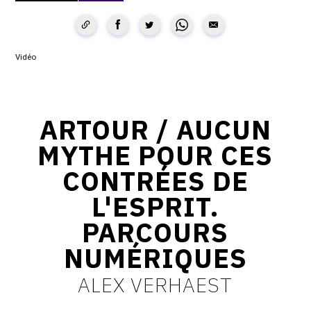
CONTACT
CGU
Vidéo
CGV
ARTOUR / AUCUN
SUIVEZ-NOUS
MYTHE POUR CES
INSTAGRAM
CONTRÉES DE
FACEBOOK
L'ESPRIT.
TWITTER
PARCOURS
PINTEREST
NUMÉRIQUES
ALEX VERHAEST