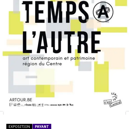
SERVICES
CRÉER SON CATALOGUE RAISONNÉ
ABONNEMENTS DÉDIÉS AUX GALERISTES
CRÉER SON SITE ARTISTE
CRÉER SON CATALOGUE D'EXPO
PUBLIER SES EXPOSITIONS
DEVENIR CONTRIBUTEUR
À PROPOS
L'ÉQUIPE OAM
À PROPOS D'OAM
EXPOSITION
PAYANT