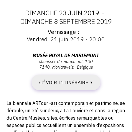
DIMANCHE 23 JUIN 2019
-
DATES
DIMANCHE 8 SEPTEMBRE 2019
Vernissage
:
Vernissage
Vendredi 21 juin 2019 - 20:00
:
DIMANCHE
Vernissage
Vendredi
Adresse
MUSÉE ROYAL DE MARIEMONT
23
21
chaussée de mariemont, 100
:
juin
7140
Morlanwelz
Belgique
Musée
JUIN
2019
royal
-
VOIR L'ITINÉRAIRE
2019
▼
de
20:00
Mariemont,
-
Chaussée
Description,
La biennale ARTour -
art contemporain
et patrimoine, se
de
DIMANCHE
horaires...
déroule, un été sur deux, à La Louvière et dans la région
Mariemont,
du Centre.Musées, sites, édifices remarquables ou
8
100,
espaces publics accueillent un ensemble d’expositions
7140