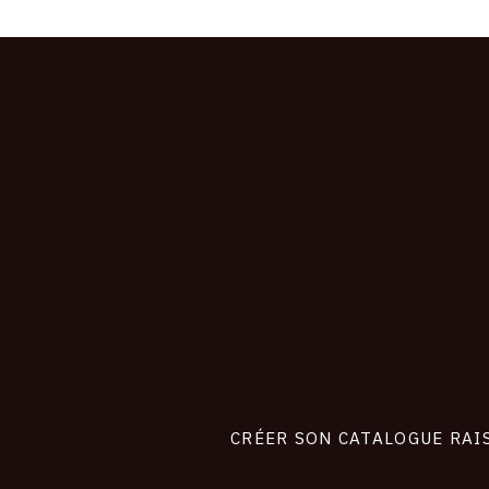
CONNEXION
Footer
liens
site
CRÉER SON CATALOGUE RAI