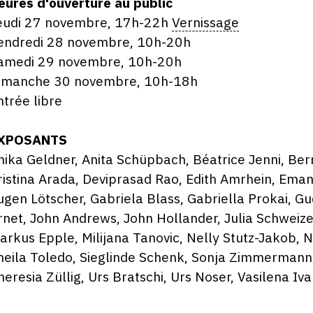
eures d'ouverture au public
eudi 27 novembre, 17h-22h
Vernissage
endredi 28 novembre, 10h-20h
amedi 29 novembre, 10h-20h
imanche 30 novembre, 10h-18h
ntrée libre
XPOSANTS
nika Geldner, Anita Schüpbach, Béatrice Jenni, Bern
ristina Arada, Deviprasad Rao, Edith Amrhein, Eman
ugen Lötscher, Gabriela Blass, Gabriella Prokai, Gu
rnet, John Andrews, John Hollander, Julia Schweizer
arkus Epple, Milijana Tanovic, Nelly Stutz-Jakob, 
heila Toledo, Sieglinde Schenk, Sonja Zimmermann,
heresia Züllig, Urs Bratschi, Urs Noser, Vasilena I