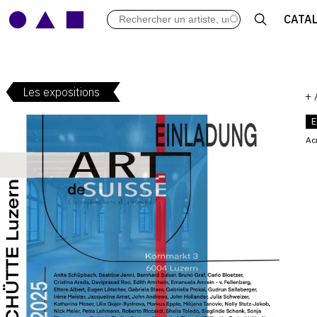
LES VERNISSAGES
CATA
ARCHIVES DES EXPOSITIONS
ACTUALITÉS DU MONDE DE L'A
LIBRAIRIE : LIVRES & CATALOGU
Les expositions
LEXIQUE ARTISTIQUE
+
E
Ac