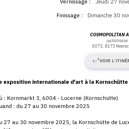
Vernissage
Jeudi 27 nov
ernissage
:
Finissage
Dimanche 30 no
ernissage
J
eudi
7
2
Adresse
COSMOPOLITAN A
ovembre
juchstrasse 
:
025
8173
8173 Neerac
N
Cosmopolitan
7:00
Art
VOIR L'ITINÉ
2
gmbH,
Juchstrasse
-
9.,
escription,
e exposition internationale d'art à la Kornschütt
8173
raires...
D
8173
ù : Kornmarkt 3, 6004 - Lucerne (Kornschütte)
Neerach
3
uand : du 27 au 30 novembre 2025
N
u 27 au 30 novembre 2025, la Kornschütte de Lucer