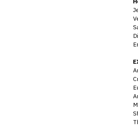
H
J
V
S
D
E
E
A
C
E
A
M
S
T