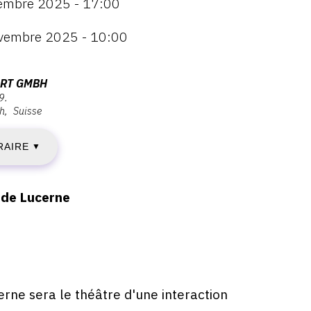
embre 2025 - 17:00
vembre 2025 - 10:00
EUDI
7
RT GMBH
9.
h
Suisse
OVEMBRE
RAIRE
025
▼
e de Lucerne
IMANCHE
0
OVEMBRE
ne sera le théâtre d'une interaction