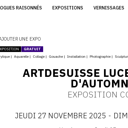
CRÉER SON SITE ARTISTE
LOGUES RAISONNÉS
EXPOSITIONS
VERNISSAGES
CRÉER SON CATALOGUE D'EXPO
RT
PUBLIER SES EXPOSITIONS
ES
DEVENIR CONTRIBUTEUR
 AJOUTER UNE EXPO
XPOSITION
GRATUIT
rylique
Aquarelle
Collage
Gouache
Installation
Photographie
Sculptu
ARTDESUISSE LUC
D'AUTOMN
EXPOSITION C
JEUDI 27 NOVEMBRE 2025
-
DIM
D