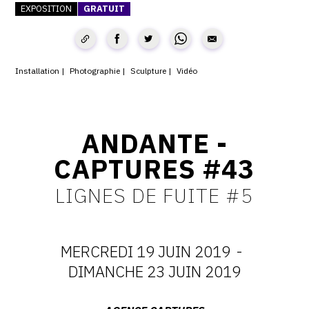
EXPOSITION
GRATUIT
CONTACT
CGU
Installation
Photographie
Sculpture
Vidéo
CGV
SUIVEZ-NOUS
ANDANTE -
CAPTURES #43
INSTAGRAM
LIGNES DE FUITE #5
FACEBOOK
TWITTER
PINTEREST
MERCREDI 19 JUIN 2019
-
DATES
DIMANCHE 23 JUIN 2019
: