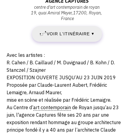
Adresse
AGENCE CAPTURES
centre d'art contemporain de royan
MERCREDI
:
19, quai Amiral Meyer
17200
Royan
agence
France
19
captures,
Centre
JUIN
VOIR L'ITINÉRAIRE
▼
d'art
contemporain
2019
de
Description,
Avec les artistes :
-
Royan,
horaires...
R. Cahen / B. Caillaud / M. Duvignaud / B. Kohn / D.
17200
Stanczel / Szajner
DIMANCHE
Royan
EXPOSITION OUVERTE JUSQU’AU 23 JUIN 2019
23
Proposée par Claude-Laurent Aubert, Frédéric
Lemaigre, Arnaud Maurer,
JUIN
mise en scène et réalisée par Frédéric Lemaigre.
Au Centre d’
art contemporain
de Royan jusqu’au 23
2019
juin, l'agence Captures fête ses 20‭ ans ‬par une
exposition rendant hommage au groupe architecture
principe fondé il y a 40‭ ‬ans par l’architecte Claude