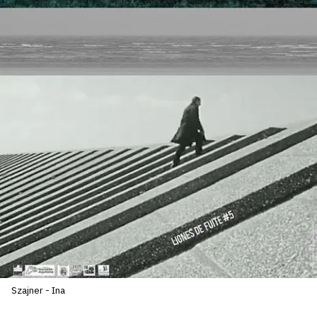
SERVICES
CRÉER SON CATALOGUE RAISONNÉ
ABONNEMENTS DÉDIÉS AUX GALERISTES
CRÉER SON SITE ARTISTE
CRÉER SON CATALOGUE D'EXPO
PUBLIER SES EXPOSITIONS
DEVENIR CONTRIBUTEUR
À PROPOS
L'ÉQUIPE OAM
Szajner - Ina
À PROPOS D'OAM