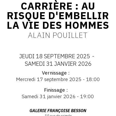
CARRIÈRE : AU
CONTACT
RISQUE D'EMBELLIR
CGU
LA VIE DES HOMMES
CGV
ALAIN POUILLET
SUIVEZ-NOUS
JEUDI 18 SEPTEMBRE 2025
-
INSTAGRAM
DATES
SAMEDI 31 JANVIER 2026
Vernissage
FACEBOOK
:
Vernissage
Mercredi 17 septembre 2025 - 18:00
:
TWITTER
JEUDI
Vernissage
Finissage
Mercredi
PINTEREST
18
Samedi 31 janvier 2026 - 19:00
17
septembre
SEPTEMBRE
2025
Adresse
GALERIE FRANÇOISE BESSON
-
10 rue de crimée