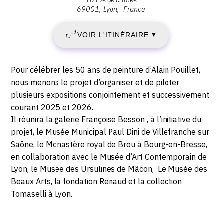
:
2025
69001
Lyon
France
18:00
Galerie
-
Françoise
VOIR L'ITINÉRAIRE
▼
Besson,
SAMEDI
10
rue
31
Description,
Pour célébrer les 50 ans de peinture d’Alain Pouillet,
de
horaires...
nous menons le projet d’organiser et de piloter
Crimée,
JANVIER
plusieurs expositions conjointement et successivement
69001
courant 2025 et 2026.
2026
Lyon
Il réunira la galerie Françoise Besson , à l’initiative du
projet, le Musée Municipal Paul Dini de Villefranche sur
Saône, le Monastère royal de Brou à Bourg-en-Bresse,
en collaboration avec le Musée d’
Art Contemporain
de
Lyon, le Musée des Ursulines de Mâcon, Le Musée des
Beaux Arts, la fondation Renaud et la collection
Tomaselli à Lyon.