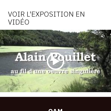
Vidéo
de
VOIR L'EXPOSITION EN
l'exposition
VIDÉO