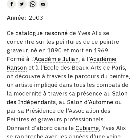
CONTACT
Année
2003
DATE
CGU
DESCRITPTION
Ce
catalogue raisonné
de Yves Alix se
CGV
concentre sur les peintures de ce peintre
graveur, né en 1890 et mort en 1969.
SUIVEZ-NOUS
Formé à l'
Académie Julian
, à l'
Académie
Ranson
et à l'Ecole des Beaux-Arts de Paris,
INSTAGRAM
on découvre à travers le parcours du peintre,
un artiste impliqué dans tous les combats de
FACEBOOK
la modernité à travers sa présence au
Salon
TWITTER
des Indépendants
, au
Salon d'Automne
ou
par sa Présidence de l'Association des
PINTEREST
Peintres et graveurs professionnels.
Donnant d'abord dans le
Cubisme
, Yves Alix
se rapproche avec les années d'une veine