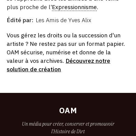
plus proche de l'
Expressionnisme
.
Édité par
Les Amis de Yves Alix
ÉDITÉ
PAR
FORMAT
ÉTAT
Vous gérez les droits ou la succession d'un
artiste ? Ne restez pas sur un format papier.
OAM sécurise, numérise et donne de la
valeur à vos archives.
Découvrez notre
solution de création
OAM
Un média pour créer, conserver et promouvoir
l'Histoire de l'Art