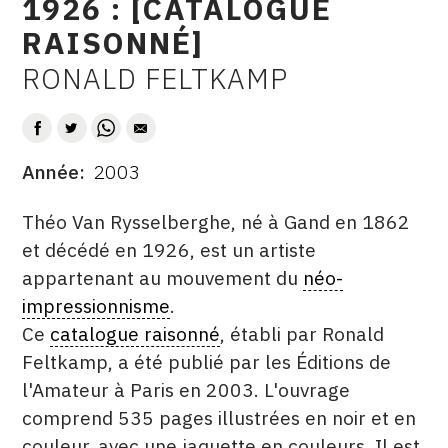
1926 : [CATALOGUE
CONTACT
RAISONNÉ]
CGU
RONALD FELTKAMP
AUTEUR
CGV
Année
2003
SUIVEZ-NOUS
DATE
DESCRITPTION
Théo Van Rysselberghe, né à Gand en 1862
INSTAGRAM
et décédé en 1926, est un artiste
appartenant au mouvement du
néo-
FACEBOOK
impressionnisme
.
TWITTER
Ce
catalogue raisonné
, établi par Ronald
PINTEREST
Feltkamp, a été publié par les Éditions de
l'Amateur à Paris en 2003. L'ouvrage
comprend 535 pages illustrées en noir et en
couleur, avec une jaquette en couleurs. Il est