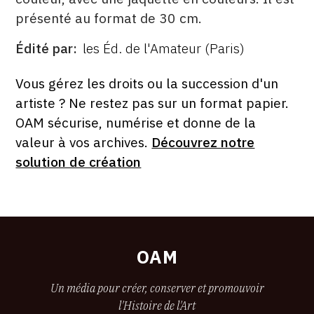
présenté au format de 30 cm.
Édité par
les Éd. de l'Amateur (Paris)
ÉDITÉ
PAR
FORMAT
ÉTAT
Vous gérez les droits ou la succession d'un
artiste ? Ne restez pas sur un format papier.
OAM sécurise, numérise et donne de la
valeur à vos archives.
Découvrez notre
solution de création
OAM
Un média pour créer, conserver et promouvoir
l'Histoire de l'Art