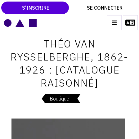
S'INSCRIRE
SE CONNECTER
LE MAGAZINE
Main
THÉO VAN
navigation
CATALOGUES RAISONNÉS
RYSSELBERGHE, 1862-
LES EXPOSITIONS
1926 : [CATALOGUE
LES VERNISSAGES
RAISONNÉ]
ARCHIVES DES EXPOSITIONS
ACTUALITÉS DU MONDE DE L'ART
Boutique
LIBRAIRIE : LIVRES & CATALOGUES
LEXIQUE ARTISTIQUE