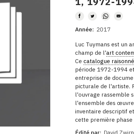
1, 1972-199
AUTEUR
Année
2017
DATE
DESCRITPTION
Luc Tuymans est un art
champ de l'
art conte
Ce
catalogue raisonn
période 1972-1994 et
entreprise de documen
picturale de l'artiste
l'ouvrage rassemble s
l'ensemble des œuvres
inventaire descriptif 
cette première phase 
Édité par
David Zwirn