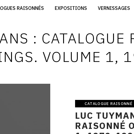
CRÉER SON SITE ARTISTE
LOGUES RAISONNÉS
EXPOSITIONS
VERNISSAGES
CRÉER SON CATALOGUE D'EXPO
RT
PUBLIER SES EXPOSITIONS
ES
DEVENIR CONTRIBUTEUR
ANS : CATALOGUE
INGS. VOLUME 1, 
CATALOGUE RAISONNÉ
Catalogue
LUC TUYMAN
raisonné
RAISONNÉ O