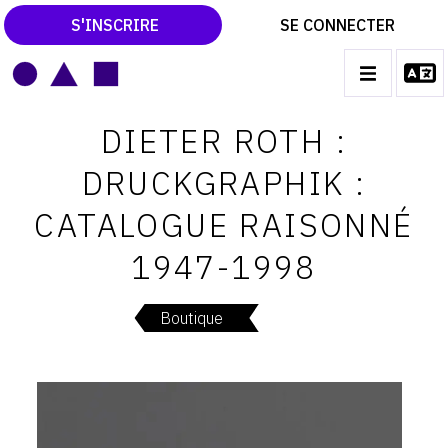
S'INSCRIRE
SE CONNECTER
LE MAGAZINE
Main
DIETER ROTH :
navigation
CATALOGUES RAISONNÉS
DRUCKGRAPHIK :
LES EXPOSITIONS
CATALOGUE RAISONNÉ
LES VERNISSAGES
1947-1998
ARCHIVES DES EXPOSITIONS
ACTUALITÉS DU MONDE DE L'ART
Boutique
LIBRAIRIE : LIVRES & CATALOGUES
LEXIQUE ARTISTIQUE