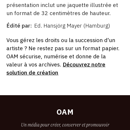
présentation inclut une jaquette illustrée et
un format de 32 centimètres de hauteur.
Édité par
Ed. Hansjörg Mayer (Hamburg)
ÉDITÉ
PAR
FORMAT
ÉTAT
Vous gérez les droits ou la succession d'un
artiste ? Ne restez pas sur un format papier.
OAM sécurise, numérise et donne de la
valeur à vos archives.
Découvrez notre
solution de création
OAM
Un média pour créer, conserver et promouvoir