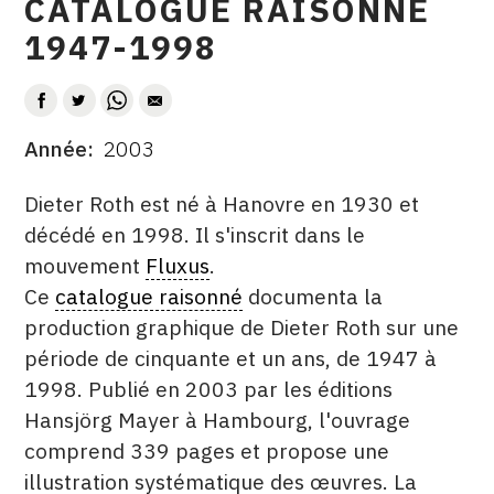
CATALOGUE RAISONNÉ
CONTACT
1947-1998
CGU
AUTEUR
CGV
Année
2003
DATE
DESCRITPTION
SUIVEZ-NOUS
Dieter Roth est né à Hanovre en 1930 et
décédé en 1998. Il s'inscrit dans le
mouvement
Fluxus
.
INSTAGRAM
Ce
catalogue raisonné
documenta la
FACEBOOK
production graphique de Dieter Roth sur une
TWITTER
période de cinquante et un ans, de 1947 à
1998. Publié en 2003 par les éditions
PINTEREST
Hansjörg Mayer à Hambourg, l'ouvrage
comprend 339 pages et propose une
illustration systématique des œuvres. La