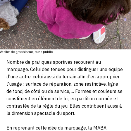
CONTACT
CGU
CGV
Atelier de graphisme jeune public
SUIVEZ-NOUS
Nombre de pratiques sportives recourent au
marquage. Celui des tenues pour distinguer une équipe
INSTAGRAM
d'une autre, celui aussi du terrain afin d'en approprier
FACEBOOK
l'usage : surface de réparation, zone restrictive, ligne
de fond, de côté ou de service, ... Formes et couleurs se
TWITTER
constituent en élément de loi, en partition normée et
PINTEREST
contrastée de la règle du jeu. Elles contribuent aussi à
la dimension spectacle du sport.
En reprenant cette idée du marquage, la MABA