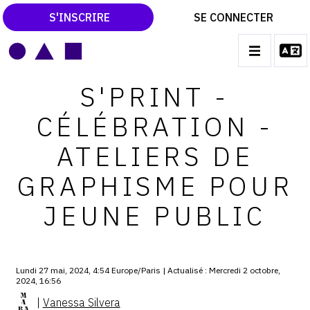
S'INSCRIRE
SE CONNECTER
LE MAGAZINE
Main
S'PRINT -
navigation
CATALOGUES RAISONNÉS
CÉLÉBRATION -
LES EXPOSITIONS
ATELIERS DE
LES VERNISSAGES
GRAPHISME POUR
ARCHIVES DES EXPOSITIONS
JEUNE PUBLIC
ACTUALITÉS DU MONDE DE L'ART
LIBRAIRIE : LIVRES & CATALOGUES
LEXIQUE ARTISTIQUE
Lundi 27 mai, 2024, 4:54 Europe/Paris | Actualisé : Mercredi 2 octobre,
2024, 16:56
|
Vanessa Silvera