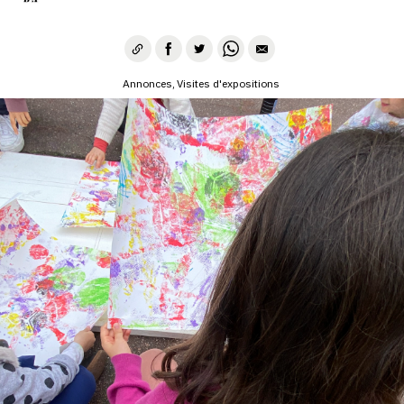
SERVICES
CRÉER SON CATALOGUE RAISONNÉ
Annonces
Visites d'expositions
ABONNEMENTS DÉDIÉS AUX GALERISTES
CRÉER SON SITE ARTISTE
CRÉER SON CATALOGUE D'EXPO
PUBLIER SES EXPOSITIONS
DEVENIR CONTRIBUTEUR
À PROPOS
L'ÉQUIPE OAM
À PROPOS D'OAM