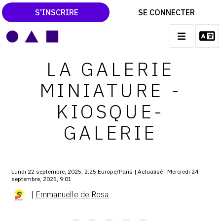
S'INSCRIRE
SE CONNECTER
LE MAGAZINE
Main
LA GALERIE
navigation
CATALOGUES RAISONNÉS
MINIATURE -
LES EXPOSITIONS
KIOSQUE-
LES VERNISSAGES
GALERIE
ARCHIVES DES EXPOSITIONS
ACTUALITÉS DU MONDE DE L'ART
LIBRAIRIE : LIVRES & CATALOGUES
Lundi 22 septembre, 2025, 2:25 Europe/Paris | Actualisé : Mercredi 24
septembre, 2025, 9:01
LEXIQUE ARTISTIQUE
|
Emmanuelle de Rosa