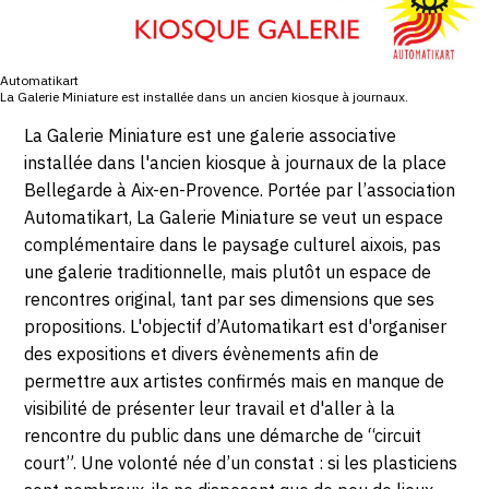
CONTACT
CGU
Automatikart
La Galerie Miniature est installée dans un ancien kiosque à journaux.
CGV
La Galerie Miniature est une galerie associative
installée dans l'ancien kiosque à journaux de la place
Bellegarde à Aix-en-Provence. Portée par l’association
SUIVEZ-NOUS
Automatikart, La Galerie Miniature se veut un espace
complémentaire dans le paysage culturel aixois, pas
INSTAGRAM
une galerie traditionnelle, mais plutôt un espace de
rencontres original, tant par ses dimensions que ses
FACEBOOK
propositions. L'objectif d’Automatikart est d'organiser
TWITTER
des expositions et divers évènements afin de
permettre aux artistes confirmés mais en manque de
PINTEREST
visibilité de présenter leur travail et d'aller à la
rencontre du public dans une démarche de “circuit
court”. Une volonté née d’un constat : si les plasticiens