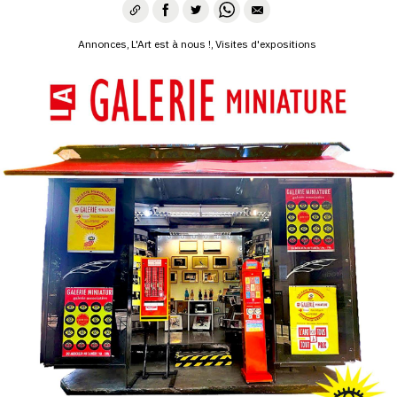
SERVICES
Annonces
L'Art est à nous !
Visites d'expositions
CRÉER SON CATALOGUE RAISONNÉ
ABONNEMENTS DÉDIÉS AUX GALERISTES
CRÉER SON SITE ARTISTE
CRÉER SON CATALOGUE D'EXPO
PUBLIER SES EXPOSITIONS
DEVENIR CONTRIBUTEUR
À PROPOS
L'ÉQUIPE OAM
À PROPOS D'OAM