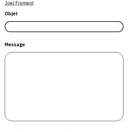
Joel Froment
SERVICES
Objet
CRÉER SON CATALOGUE RAISONNÉ
ABONNEMENTS DÉDIÉS AUX GALERISTES
CRÉER SON SITE ARTISTE
Message
CRÉER SON CATALOGUE D'EXPO
PUBLIER SES EXPOSITIONS
DEVENIR CONTRIBUTEUR
À PROPOS
L'ÉQUIPE OAM
À PROPOS D'OAM