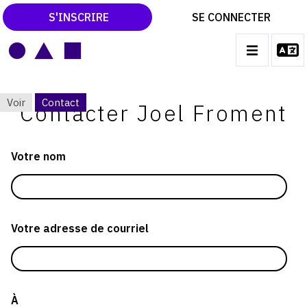
S'INSCRIRE
SE CONNECTER
LE MAGAZINE
MAIN
Voir
Contact
NAVIGATION
Contacter Joel Froment
CATALOGUES RAISONNÉS
ONGLETS
LES EXPOSITIONS
PRINCIPAUX
Votre nom
LES VERNISSAGES
ARCHIVES DES EXPOSITIONS
ACTUALITÉS DU MONDE DE L'ART
Votre adresse de courriel
LIBRAIRIE : LIVRES & CATALOGUES
LEXIQUE ARTISTIQUE
À