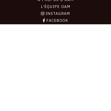
L'ÉQUIPE OAM
INSTAGRAM
FACEBOOK
CGU
CGV
CONTACT
Contact
La plateforme de référence pour créer,
conserver et promouvoir l'Histoire de l'Art.
Des catalogues raisonnés aux archives
d'expositions.
43 254 œuvres d'art — 7 587 expositions
Copyright © OAM 2026. Tous droits réservés.