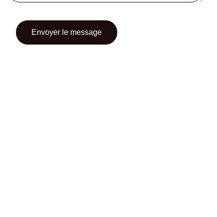
CONTACT
CGU
CGV
SUIVEZ-NOUS
INSTAGRAM
FACEBOOK
TWITTER
PINTEREST