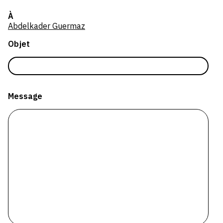
SERVICES
À
Abdelkader Guermaz
CRÉER SON CATALOGUE RAISONNÉ
Objet
ABONNEMENTS DÉDIÉS AUX GALERISTES
CRÉER SON SITE ARTISTE
CRÉER SON CATALOGUE D'EXPO
Message
PUBLIER SES EXPOSITIONS
DEVENIR CONTRIBUTEUR
À PROPOS
L'ÉQUIPE OAM
À PROPOS D'OAM