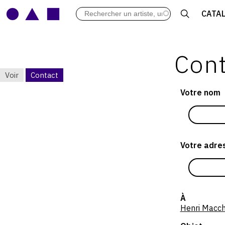
LES VERNISSAGES
CATA
ARCHIVES DES EXPOSITIONS
ACTUALITÉS DU MONDE DE L'A
LIBRAIRIE : LIVRES & CATALOGU
Cont
LEXIQUE ARTISTIQUE
Voir
Contact
ONGLETS
Votre nom
PRINCIPAUX
Votre adres
À
Henri Macch