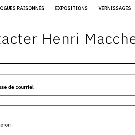
CRÉER SON SITE ARTISTE
LOGUES RAISONNÉS
EXPOSITIONS
VERNISSAGES
CRÉER SON CATALOGUE D'EXPO
RT
PUBLIER SES EXPOSITIONS
ES
DEVENIR CONTRIBUTEUR
acter Henri Macch
se de courriel
eroni