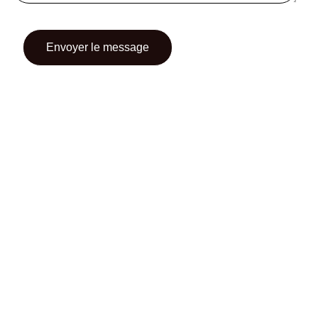
CONTACT
CGU
CGV
SUIVEZ-NOUS
INSTAGRAM
FACEBOOK
TWITTER
PINTEREST