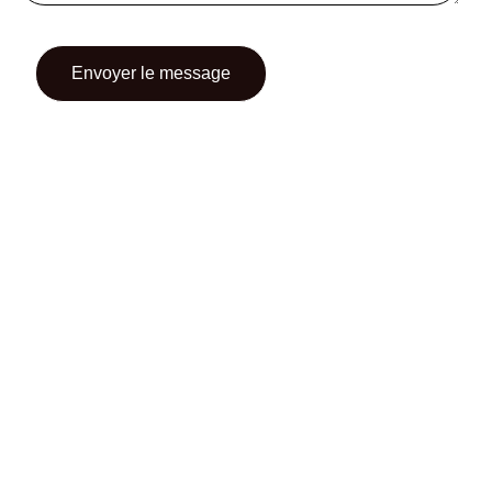
CONTACT
CGU
CGV
SUIVEZ-NOUS
INSTAGRAM
FACEBOOK
TWITTER
PINTEREST