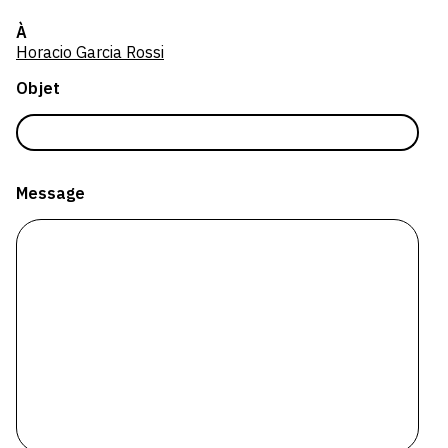
SERVICES
À
Horacio Garcia Rossi
CRÉER SON CATALOGUE RAISONNÉ
Objet
ABONNEMENTS DÉDIÉS AUX GALERISTES
CRÉER SON SITE ARTISTE
CRÉER SON CATALOGUE D'EXPO
Message
PUBLIER SES EXPOSITIONS
DEVENIR CONTRIBUTEUR
À PROPOS
L'ÉQUIPE OAM
À PROPOS D'OAM