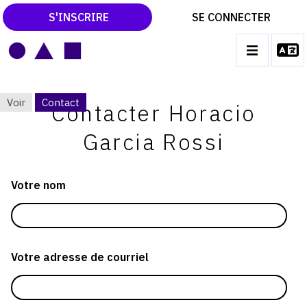
S'INSCRIRE
SE CONNECTER
LE MAGAZINE
MAIN
Voir
Contact
NAVIGATION
Contacter Horacio
CATALOGUES RAISONNÉS
ONGLETS
LES EXPOSITIONS
Garcia Rossi
PRINCIPAUX
LES VERNISSAGES
Votre nom
ARCHIVES DES EXPOSITIONS
ACTUALITÉS DU MONDE DE L'ART
LIBRAIRIE : LIVRES & CATALOGUES
Votre adresse de courriel
LEXIQUE ARTISTIQUE