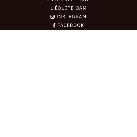
L'ÉQUIPE OAM
INSTAGRAM
FACEBOOK
CGU
CGV
CONTACT
Contact
La plateforme de référence pour créer,
conserver et promouvoir l'Histoire de l'Art.
Des catalogues raisonnés aux archives
d'expositions.
43 178 œuvres d'art — 7 586 expositions
Copyright © OAM 2026. Tous droits réservés.