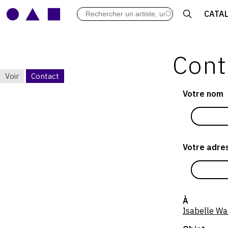
LES VERNISSAGES
CATA
ARCHIVES DES EXPOSITIONS
ACTUALITÉS DU MONDE DE L'A
LIBRAIRIE : LIVRES & CATALOGU
Cont
LEXIQUE ARTISTIQUE
Voir
Contact
ONGLETS
Votre nom
PRINCIPAUX
Votre adres
À
Isabelle Wa