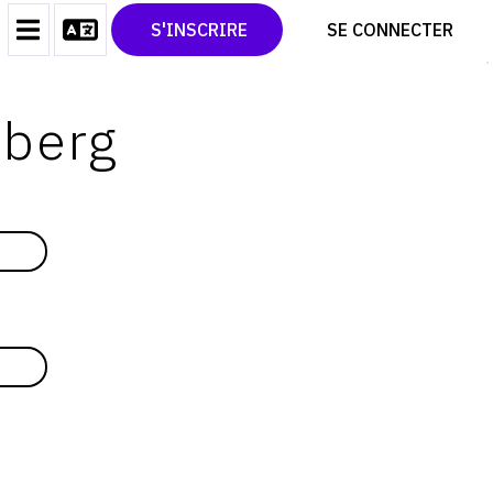
CONTACT
TWITTER
S'INSCRIRE
SE CONNECTER
CGU
PINTEREST
CGV
dberg