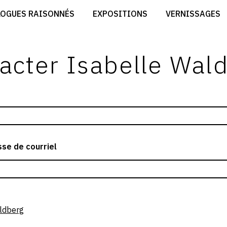
CRÉER SON SITE ARTISTE
LOGUES RAISONNÉS
EXPOSITIONS
VERNISSAGES
CRÉER SON CATALOGUE D'EXPO
RT
PUBLIER SES EXPOSITIONS
ES
DEVENIR CONTRIBUTEUR
acter Isabelle Wal
se de courriel
ldberg