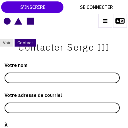
S'INSCRIRE
SE CONNECTER
LE MAGAZINE
MAIN
Voir
Contact
NAVIGATION
Contacter Serge III
CATALOGUES RAISONNÉS
ONGLETS
LES EXPOSITIONS
PRINCIPAUX
Votre nom
LES VERNISSAGES
ARCHIVES DES EXPOSITIONS
ACTUALITÉS DU MONDE DE L'ART
Votre adresse de courriel
LIBRAIRIE : LIVRES & CATALOGUES
LEXIQUE ARTISTIQUE
À