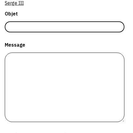
Serge III
SERVICES
Objet
CRÉER SON CATALOGUE RAISONNÉ
ABONNEMENTS DÉDIÉS AUX GALERISTES
CRÉER SON SITE ARTISTE
Message
CRÉER SON CATALOGUE D'EXPO
PUBLIER SES EXPOSITIONS
DEVENIR CONTRIBUTEUR
À PROPOS
L'ÉQUIPE OAM
À PROPOS D'OAM