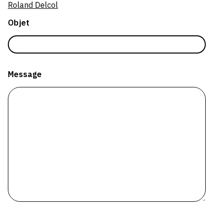
Roland Delcol
SERVICES
Objet
CRÉER SON CATALOGUE RAISONNÉ
ABONNEMENTS DÉDIÉS AUX GALERISTES
CRÉER SON SITE ARTISTE
Message
CRÉER SON CATALOGUE D'EXPO
PUBLIER SES EXPOSITIONS
DEVENIR CONTRIBUTEUR
À PROPOS
L'ÉQUIPE OAM
À PROPOS D'OAM