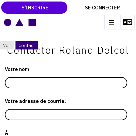
S'INSCRIRE
SE CONNECTER
LE MAGAZINE
MAIN
Voir
Contact
NAVIGATION
Contacter Roland Delcol
CATALOGUES RAISONNÉS
ONGLETS
LES EXPOSITIONS
PRINCIPAUX
Votre nom
LES VERNISSAGES
ARCHIVES DES EXPOSITIONS
ACTUALITÉS DU MONDE DE L'ART
Votre adresse de courriel
LIBRAIRIE : LIVRES & CATALOGUES
LEXIQUE ARTISTIQUE
À