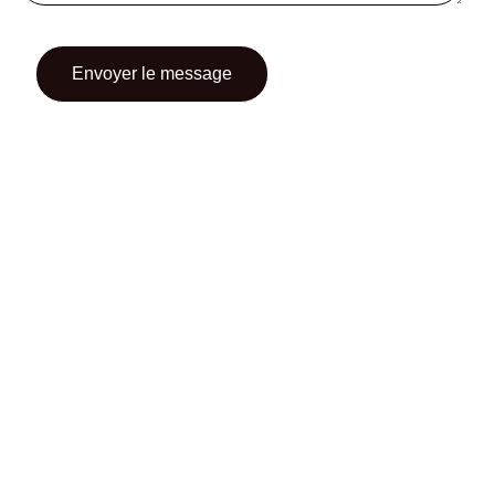
CONTACT
CGU
CGV
SUIVEZ-NOUS
INSTAGRAM
FACEBOOK
TWITTER
PINTEREST