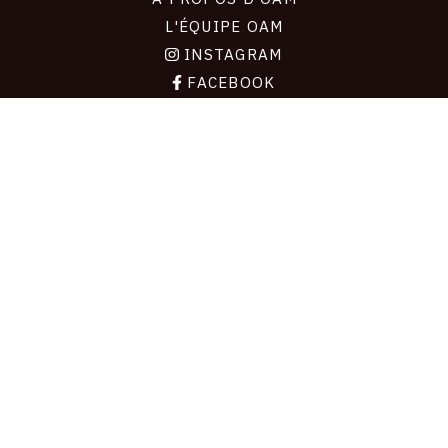
L'ÉQUIPE OAM
INSTAGRAM
FACEBOOK
CGU
CGV
CONTACT
Contact
La plateforme de référence pour créer,
conserver et promouvoir l'Histoire de l'Art.
Des catalogues raisonnés aux archives
d'expositions.
43 178 œuvres d'art — 7 586 expositions
Copyright © OAM 2026. Tous droits réservés.