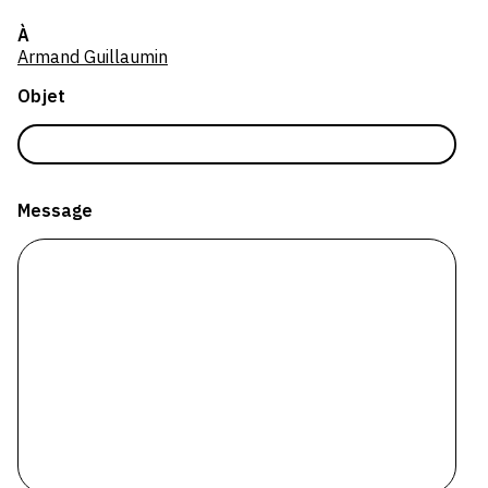
SERVICES
À
Armand Guillaumin
CRÉER SON CATALOGUE RAISONNÉ
Objet
ABONNEMENTS DÉDIÉS AUX GALERISTES
CRÉER SON SITE ARTISTE
CRÉER SON CATALOGUE D'EXPO
Message
PUBLIER SES EXPOSITIONS
DEVENIR CONTRIBUTEUR
À PROPOS
L'ÉQUIPE OAM
À PROPOS D'OAM