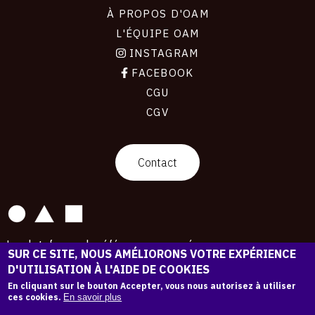
À PROPOS D'OAM
L'ÉQUIPE OAM
INSTAGRAM
FACEBOOK
CGU
CGV
CONTACT
Contact
La plateforme de référence pour créer,
SUR CE SITE, NOUS AMÉLIORONS VOTRE EXPÉRIENCE
conserver et promouvoir l'Histoire de l'Art.
D'UTILISATION À L'AIDE DE COOKIES
Des catalogues raisonnés aux archives
d'expositions.
En cliquant sur le bouton Accepter, vous nous autorisez à utiliser
ces cookies.
En savoir plus
43 254 œuvres d'art — 7 587 expositions