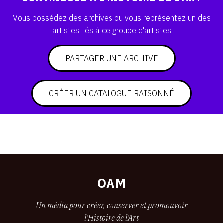
SERVICES
Vous possédez des archives ou vous représentez un des
artistes liés à ce groupe d'artistes
CRÉER SON CATALOGUE RAISONNÉ
ABONNEMENTS DÉDIÉS AUX GALERISTES
PARTAGER UNE ARCHIVE
CRÉER SON SITE ARTISTE
CRÉER UN CATALOGUE RAISONNÉ
CRÉER SON CATALOGUE D'EXPO
PUBLIER SES EXPOSITIONS
DEVENIR CONTRIBUTEUR
À PROPOS
OAM
L'ÉQUIPE OAM
Un média pour créer, conserver et promouvoir
l'Histoire de l'Art
À PROPOS D'OAM