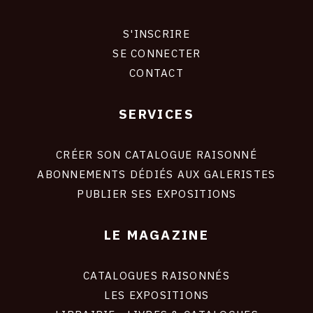
CONTACT
S'INSCRIRE
CONNEXION
CGU
SE CONNECTER
CONTACT
CGV
SERVICES
Footer
SUIVEZ-NOUS
liens
site
CRÉER SON CATALOGUE RAISONNÉ
INSTAGRAM
ABONNEMENTS DÉDIÉS AUX GALERISTES
PUBLIER SES EXPOSITIONS
FACEBOOK
TWITTER
LE MAGAZINE
PINTEREST
CATALOGUES RAISONNÉS
LES EXPOSITIONS