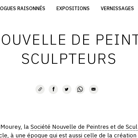
CRÉER SON SITE ARTISTE
LOGUES RAISONNÉS
EXPOSITIONS
VERNISSAGES
CRÉER SON CATALOGUE D'EXPO
RT
PUBLIER SES EXPOSITIONS
ES
DEVENIR CONTRIBUTEUR
OUVELLE DE PEIN
SCULPTEURS
l Mourey, la
Société Nouvelle de Peintres et de Scu
e, à une époque qui est aussi celle de la création d