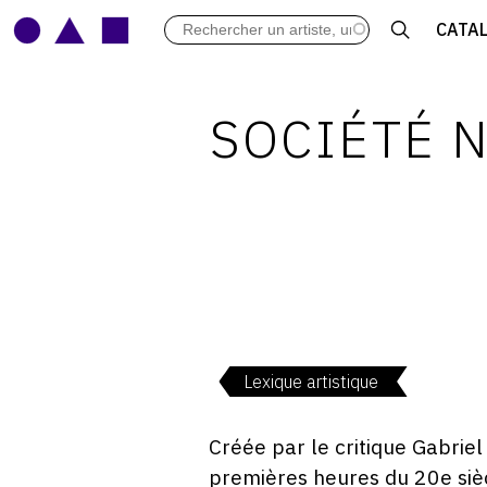
LES VERNISSAGES
CATA
ARCHIVES DES EXPOSITIONS
ACTUALITÉS DU MONDE DE L'A
LIBRAIRIE : LIVRES & CATALOGU
SOCIÉTÉ N
LEXIQUE ARTISTIQUE
Lexique artistique
Créée par le critique Gabrie
premières heures du 20e siècl