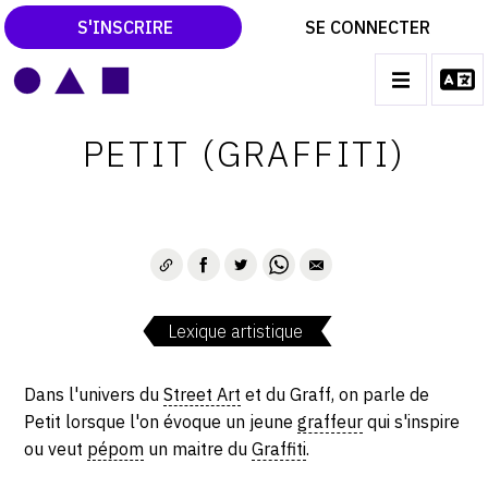
S'INSCRIRE
SE CONNECTER
LE MAGAZINE
Main
PETIT (GRAFFITI)
navigation
CATALOGUES RAISONNÉS
LES EXPOSITIONS
LES VERNISSAGES
ARCHIVES DES EXPOSITIONS
Lexique artistique
ACTUALITÉS DU MONDE DE L'ART
LIBRAIRIE : LIVRES & CATALOGUES
Dans l'univers du
Street Art
et du Graff, on parle de
Petit lorsque l'on évoque un jeune
graffeur
qui s'inspire
LEXIQUE ARTISTIQUE
ou veut
pépom
un maitre du
Graffiti
.