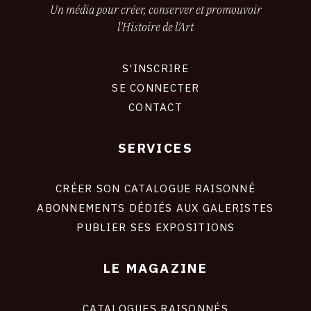
Un média pour créer, conserver et promouvoir
CONTACT
l'Histoire de l'Art
CGU
S'INSCRIRE
CGV
CONNEXION
SE CONNECTER
CONTACT
SUIVEZ-NOUS
SERVICES
Footer
INSTAGRAM
liens
site
CRÉER SON CATALOGUE RAISONNÉ
FACEBOOK
ABONNEMENTS DÉDIÉS AUX GALERISTES
TWITTER
PUBLIER SES EXPOSITIONS
PINTEREST
LE MAGAZINE
CATALOGUES RAISONNÉS