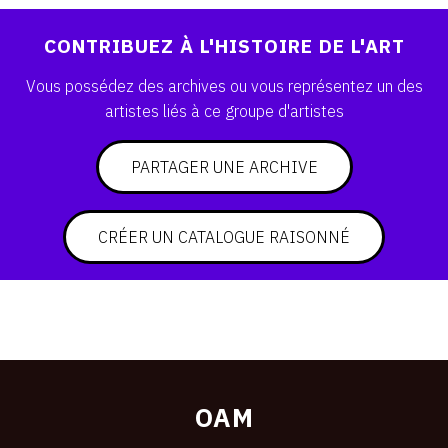
SERVICES
CONTRIBUEZ À L'HISTOIRE DE L'ART
CRÉER SON CATALOGUE RAISONNÉ
Vous possédez des archives ou vous représentez un des
artistes liés à ce groupe d'artistes
ABONNEMENTS DÉDIÉS AUX GALERISTES
CRÉER SON SITE ARTISTE
PARTAGER UNE ARCHIVE
CRÉER SON CATALOGUE D'EXPO
PUBLIER SES EXPOSITIONS
CRÉER UN CATALOGUE RAISONNÉ
DEVENIR CONTRIBUTEUR
À PROPOS
L'ÉQUIPE OAM
OAM
À PROPOS D'OAM