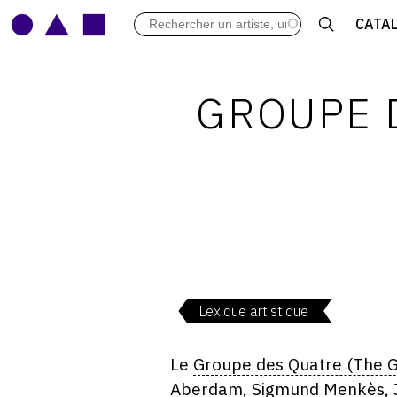
LES VERNISSAGES
CATA
ARCHIVES DES EXPOSITIONS
ACTUALITÉS DU MONDE DE L'A
LIBRAIRIE : LIVRES & CATALOGU
GROUPE 
LEXIQUE ARTISTIQUE
Lexique artistique
Le
Groupe des Quatre (The G
Aberdam, Sigmund Menkès, Jo