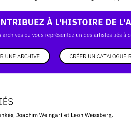
NTRIBUEZ À L'HISTOIRE DE L'
archives ou vous représentez un des artistes liés à c
R UNE ARCHIVE
CRÉER UN CATALOGUE 
IÉS
nkès, Joachim Weingart et Leon Weissberg.