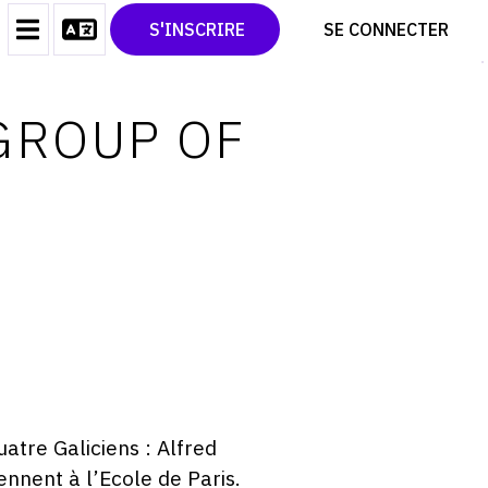
CONTACT
TWITTER
S'INSCRIRE
SE CONNECTER
CGU
PINTEREST
CGV
GROUP OF
tre Galiciens : Alfred
nnent à l’
Ecole de Paris
.