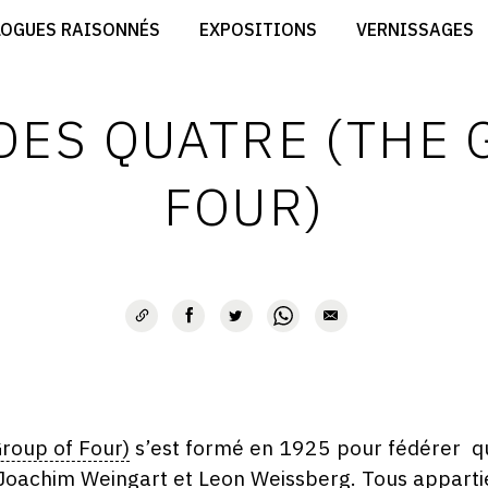
CRÉER SON SITE ARTISTE
LOGUES RAISONNÉS
EXPOSITIONS
VERNISSAGES
CRÉER SON CATALOGUE D'EXPO
RT
PUBLIER SES EXPOSITIONS
ES
DEVENIR CONTRIBUTEUR
DES QUATRE (THE 
FOUR)
roup of Four)
s’est formé en 1925 pour fédérer qua
achim Weingart et Leon Weissberg. Tous appartie