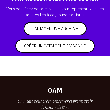
SERVICES
Vous possédez des archives ou vous représentez un des
artistes liés à ce groupe d'artistes
CRÉER SON CATALOGUE RAISONNÉ
ABONNEMENTS DÉDIÉS AUX GALERISTES
PARTAGER UNE ARCHIVE
CRÉER SON SITE ARTISTE
CRÉER UN CATALOGUE RAISONNÉ
CRÉER SON CATALOGUE D'EXPO
PUBLIER SES EXPOSITIONS
DEVENIR CONTRIBUTEUR
À PROPOS
OAM
L'ÉQUIPE OAM
Un média pour créer, conserver et promouvoir
l'Histoire de l'Art
À PROPOS D'OAM