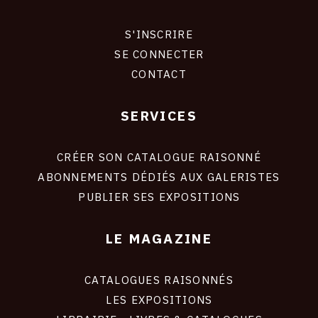
CONTACT
S'INSCRIRE
CONNEXION
CGU
SE CONNECTER
CONTACT
CGV
SERVICES
Footer
SUIVEZ-NOUS
liens
site
CRÉER SON CATALOGUE RAISONNÉ
INSTAGRAM
ABONNEMENTS DÉDIÉS AUX GALERISTES
PUBLIER SES EXPOSITIONS
FACEBOOK
TWITTER
LE MAGAZINE
PINTEREST
CATALOGUES RAISONNÉS
LES EXPOSITIONS