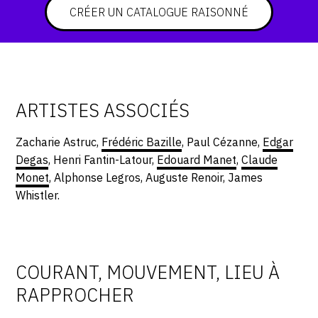
CRÉER UN CATALOGUE RAISONNÉ
CONTACT
CGU
CGV
ARTISTES ASSOCIÉS
SUIVEZ-NOUS
Zacharie Astruc,
Frédéric Bazille
, Paul Cézanne,
Edgar
Degas
, Henri Fantin-Latour,
Edouard Manet
,
Claude
INSTAGRAM
Monet
, Alphonse Legros, Auguste Renoir, James
Whistler.
FACEBOOK
TWITTER
PINTEREST
COURANT, MOUVEMENT, LIEU À
RAPPROCHER