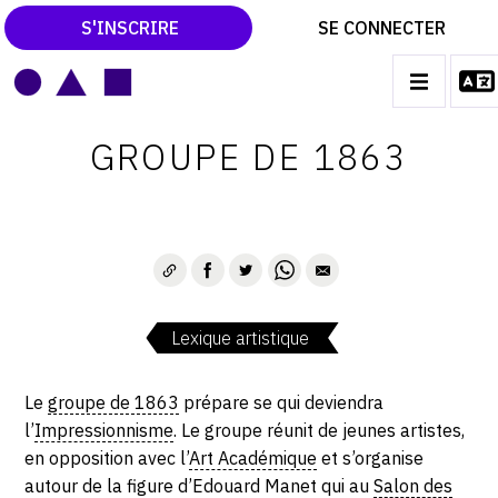
S'INSCRIRE
SE CONNECTER
LE MAGAZINE
Main
GROUPE DE 1863
navigation
CATALOGUES RAISONNÉS
LES EXPOSITIONS
LES VERNISSAGES
ARCHIVES DES EXPOSITIONS
Lexique artistique
ACTUALITÉS DU MONDE DE L'ART
LIBRAIRIE : LIVRES & CATALOGUES
Le
groupe de 1863
prépare se qui deviendra
l’
Impressionnisme
. Le groupe réunit de jeunes artistes,
LEXIQUE ARTISTIQUE
en opposition avec l’
Art Académique
et s’organise
autour de la figure d’Edouard Manet qui au
Salon des