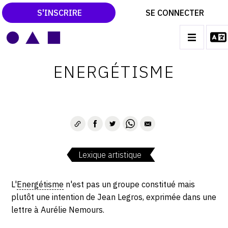
S'INSCRIRE
SE CONNECTER
LE MAGAZINE
Main
ENERGÉTISME
navigation
CATALOGUES RAISONNÉS
LES EXPOSITIONS
LES VERNISSAGES
ARCHIVES DES EXPOSITIONS
Lexique artistique
ACTUALITÉS DU MONDE DE L'ART
LIBRAIRIE : LIVRES & CATALOGUES
L'
Energétisme
n'est pas un groupe constitué mais
plutôt une intention de Jean Legros, exprimée dans une
LEXIQUE ARTISTIQUE
lettre à Aurélie Nemours.