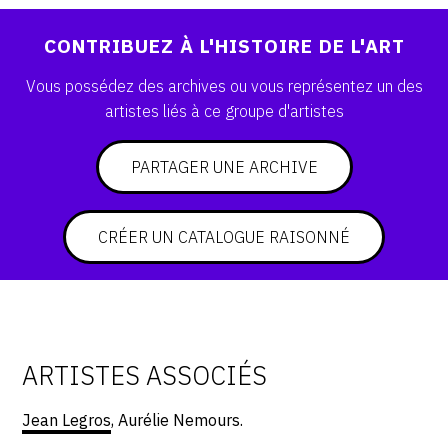
SERVICES
CONTRIBUEZ À L'HISTOIRE DE L'ART
CRÉER SON CATALOGUE RAISONNÉ
Vous possédez des archives ou vous représentez un des
artistes liés à ce groupe d'artistes
ABONNEMENTS DÉDIÉS AUX GALERISTES
CRÉER SON SITE ARTISTE
PARTAGER UNE ARCHIVE
CRÉER SON CATALOGUE D'EXPO
PUBLIER SES EXPOSITIONS
CRÉER UN CATALOGUE RAISONNÉ
DEVENIR CONTRIBUTEUR
À PROPOS
ARTISTES ASSOCIÉS
L'ÉQUIPE OAM
Jean Legros
, Aurélie Nemours.
À PROPOS D'OAM