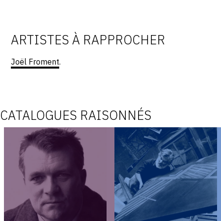
CONTACT
CGU
ARTISTES À RAPPROCHER
CGV
Joël Froment
.
SUIVEZ-NOUS
CATALOGUES RAISONNÉS
INSTAGRAM
FACEBOOK
TWITTER
PINTEREST