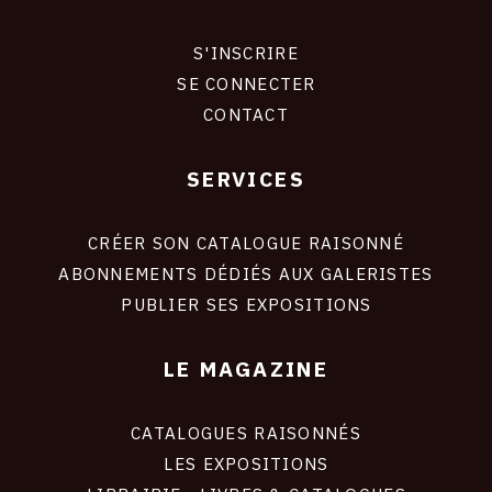
CONTACT
S'INSCRIRE
CONNEXION
CGU
SE CONNECTER
CONTACT
CGV
SERVICES
Footer
SUIVEZ-NOUS
liens
site
CRÉER SON CATALOGUE RAISONNÉ
INSTAGRAM
ABONNEMENTS DÉDIÉS AUX GALERISTES
PUBLIER SES EXPOSITIONS
FACEBOOK
TWITTER
LE MAGAZINE
PINTEREST
CATALOGUES RAISONNÉS
LES EXPOSITIONS