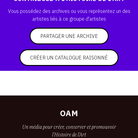
SERVICES
Vous possédez des archives ou vous représentez un des
artistes liés à ce groupe d'artistes
CRÉER SON CATALOGUE RAISONNÉ
ABONNEMENTS DÉDIÉS AUX GALERISTES
PARTAGER UNE ARCHIVE
CRÉER SON SITE ARTISTE
CRÉER UN CATALOGUE RAISONNÉ
CRÉER SON CATALOGUE D'EXPO
PUBLIER SES EXPOSITIONS
DEVENIR CONTRIBUTEUR
À PROPOS
OAM
L'ÉQUIPE OAM
Un média pour créer, conserver et promouvoir
l'Histoire de l'Art
À PROPOS D'OAM